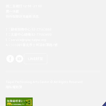
週二至週日 12:00 -21:00

週一休館

特殊假期詳見最新消息
T：顧客服務中心 02-77563888 

T：北藝中心總機 02-77563800 

E：service@tpac-taipei.org 

A：111081臺北市士林區劍潭路1號
LINE好友
Taipei Performing Arts Center © All Rights Reserved
隱私權政策