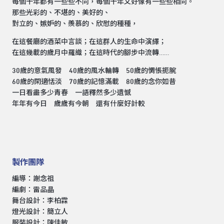
每個十年都有一些些不同，每個十年又好像有一些些相同。
那些光彩的、不堪的、美好的、
對立的、嫉妒的、羨慕的、欣慰的種種，
在這餐廳的酒菜中言談；在這群人的生命中演繹；
在這幾載的歲月中羅織；在這時代的腳步中流轉……
30歲的意氣風發 40歲的風水輪轉 50歲的惆悵扼腕
60歲的閑適恬淡 70歲的記憶滿載 80歲的念你如昔
一日看盡多少青春 一語釋然多少遺憾
年年有今日 歲歲有今朝 還有什麼好計較
製作團隊
編導：謝念祖
編劇：雷品晶
舞台設計：李柏霖
燈光設計：簡立人
服裝設計：陳佳敏