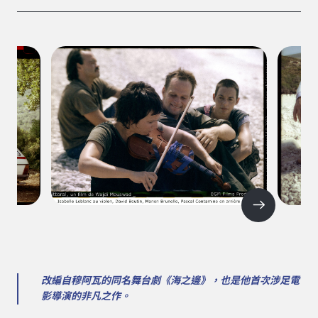
改編自穆阿瓦的同名舞台劇《海之邊》，也是他首次涉足電
影導演的非凡之作。