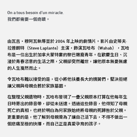
On a tous besoin d’un miracle.
我們都需要一個奇蹟。
由瓦吉・穆阿瓦執導並於 2004 年上映的劇情片。影片由史蒂夫·
拉普朗特（Steve Laplante）主演，飾演瓦哈布（Wahab），瓦哈
布是一位出生於加拿大蒙特婁的黎巴嫩裔青年。在歡慶生日、沉
浸於青春恣意的生活之際，父親卻突然離世，讓他原本無憂無慮
的人生戛然而止。
令瓦哈布難以接受的是，從小將他扶養長大的姨舅們，堅決拒絕
讓父親與母親合葬於家族墓園。
在整理父親遺物時，瓦哈布發現了一疊父親原本打算在他每年生
日時寄出的錄音帶，卻從未送達。透過這些錄音，他得知了母親
死亡的真相，也終於明白為何家族始終將母親的死歸咎於父親。
更重要的是，他了解到母親曾為了讓自己活下去，不得不做出一
個悲痛至極的抉擇，而自己正是真愛孕育的孩子。