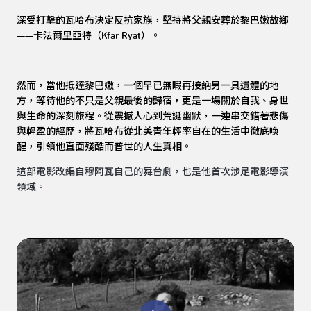
深受打擊的瓦哈布決定反抗家族，堅持將父親安葬於黎巴嫩故鄉
——卡法爾里亞特（Kfar Ryat）。
然而，當他抵達黎巴嫩，一個早已無暇再接納另一具遺體的地
方，等待他的不只是父親最後的歸宿，更是一場關於自我、身世
與生命的深刻旅程。從震撼人心到荒誕幽默，一連串交錯著悲傷
與輕盈的經歷，將瓦哈布從北美青年輕率自在的生活中徹底喚
醒，引領他直面殘酷而普世的人生真相。
這部電影改編自穆阿瓦自己的舞台劇，也是他首次涉足電影導演
領域。