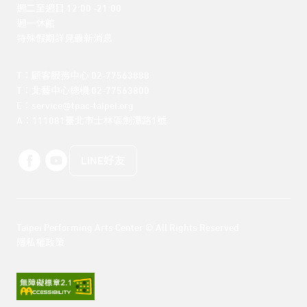
週二至週日 12:00 -21:00

週一休館

特殊假期詳見最新消息
T：顧客服務中心 02-77563888 

T：北藝中心總機 02-77563800 

E：service@tpac-taipei.org 

A：111081臺北市士林區劍潭路1號
LINE好友
Taipei Performing Arts Center © All Rights Reserved
隱私權政策