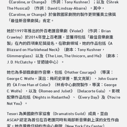
《Caroline, or Change》（作詞：Tony Kushner）；以及《Shrek
The Musical》（作詞：David Lindsay-Abaire）。其中，
《Caroline, or Change》於倫敦國家劇院的製作更榮獲奧立佛獎
「最佳新音樂劇獎」肯定。
她於1997年推出的外百老匯音樂劇《Violet》（作詞：Brian
Crawley）於2014年登上百老匯，並獲得包括「最佳音樂劇重
製」在內的四項東尼獎提名。在歌劇領域，她的作品包括《A
Blizzard on Marblehead Neck》（劇本：Tony Kushner，
Glimmerglass）以及《The Lion, The Unicorn, and Me》（劇本：
J. D. McClatchy，甘迺迪中心）。
她也為多部戲劇創作音樂，包括《Mother Courage》（導演：
George C. Wolfe，演出：梅莉史翠普、凱文克萊）、John Guare
的《A Free Man of Color》（林肯中心劇院製作，導演：George
C. Wolfe），以及《Romeo and Juliet》（Delacorte Gala）。影視
配樂作品包括《Nights in Rodanthe》、《Every Day》及《You're
Not You》。
Tesori 為美國劇作家協會（Dramatists Guild）成員，並由
ASCAP 認定為首位在百老匯同時有兩部新音樂劇上演的女性作曲
家。她亦曾擔任紐約市中心劇院（New York City Center）