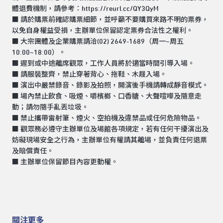
體退費機制，請參考：
https://reurl.cc/QY3QyM
■ 請於購票前確認購票細節，並呼籲不要購買來路不明的票券，
以免自身權益受損，主辦單位保留認定票券合法性之權利。
■ 大宗團體及企業購票請洽(02) 2649-1689（周一~周五
10:00~18:00）。
■ 遲到或中途離席觀眾，工作人員將於適當時間引導入場。
■ 請服裝整齊，禁止穿著背心、拖鞋、木屐入場。
■ 演出中嚴禁錄音、錄影及拍照，開演後手機請轉成靜音模式。
■ 場內禁止飲食、吸煙、嚼檳榔、口香糖、大聲喧嘩及隨意走
動；請勿隨手亂丟垃圾。
■ 禁止攜帶雷射筆、煙火、空拍機及違禁品或任何危險物品。
■ 觀眾務必遵守主辦單位及場館各項規定，若有任何干擾演出及
妨礙現場安全之行為，主辦單位有權請其離場，並負責任何退票
及賠償責任。
■ 主辦單位保留節目內容更動權。
關注更多