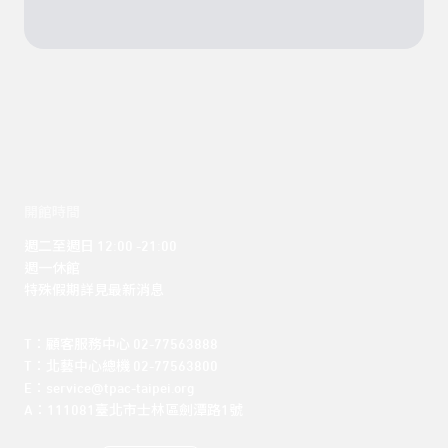
開館時間
週二至週日 12:00 -21:00

週一休館

特殊假期詳見最新消息
T：顧客服務中心 02-77563888 

T：北藝中心總機 02-77563800 

E：service@tpac-taipei.org 

A：111081臺北市士林區劍潭路1號