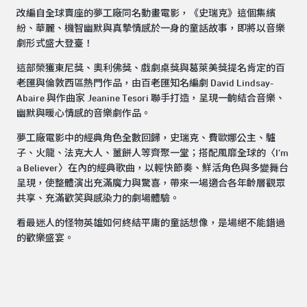
改編自全球賣座的夢工廠同名動畫電影，《史瑞克》這個集繽
紛、華麗、機智幽默與真摯情感於一身的童話故事，即將以音樂
劇形式盛大登臺！
這部榮獲東尼獎、奧利佛獎、戲劇桌獎與葛萊美獎提名肯定的百
老匯與倫敦西區熱門作品，由百老匯知名編劇 David Lindsay-
Abaire 與作曲家 Jeanine Tesori 聯手打造，呈現一齣結合音樂、
幽默與暖心情感的音樂劇作品。
夢工廠電影中的經典角色全數回歸，史瑞克、費歐娜公主、驢
子、火龍、法克大人、薑餅人等齊聚一堂；搭配風靡全球的〈I’m
a Believer〉在內的經典歌曲，以輕快節奏、鮮活角色與多變舞台
呈現，使整體演出充滿魔力與驚喜，帶來一場適合各年齡層觀眾
共享、充滿歡笑與感染力的劇場體驗。
看最迷人的怪物英雄如何終結平庸的童話想像，是場絕不能錯過
的歡樂盛宴。