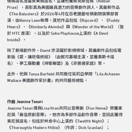
佛獎提名及葛萊美獎提名，並讓他獲頒克萊班獎（Kleban
Prize），表彰其為美國最具潛力的音樂劇作詞人。其最新作品
《The Balusters》於2026年4月在百老匯曼哈頓劇院俱樂部首
演，由Kenny Leon執導。其他作品包括《Ripcord》、《Fuddy
Meers》、《Kimberly Akimbo》與《Wonder of the World》（皆
於 MTC 首演），以及於 Soho Playhouse上演的《A Devil
Inside》。
除了劇場創作外，David 亦活躍於影視領域，其編劇作品包括電
影版《愛，讓悲傷終結》（由妮可基嫚主演，並獲奧斯卡提
名）、夢工廠動畫《捍衛聯盟》及《非普通家庭》等。
此外，他與 Tanya Barfield 共同擔任茱莉亞學院「Lila Acheson
Wallace 美國劇作家計畫」的共同藝術總監。
作曲 Jeanine Tesori
Jeanine Tesori曾與Lisa Kron共同以音樂劇《Fun Home》榮獲東
尼獎「最佳原創音樂」。她亦為多部作品創作音樂，並因此獲得
東尼獎提名，包括於林肯中心上演的《Twelfth Night》；
《Thoroughly Modern Millie》（作詞：Dick Scanlan）；