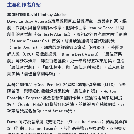
主要創作者介紹
編劇/作詞 David Lindsay-Abaire
David Lindsay-Abaire為東尼獎與普立茲獎得主，身兼劇作家、編
劇、作詞人與音樂劇劇本作家。他與作曲家 Jeanine Tesori 共同
創作的音樂劇《Kimberly Akimbo》，最初於外百老匯大西洋劇院
（Atlantic Theater Co.）首演，隨後榮獲羅特爾當代戲劇獎
（Lortel Award）、紐約戲劇評論家協會獎（NYDCC）、外圈劇
評人獎（OCC）及戲劇桌獎（ Drama Desk Award）「最佳音樂
劇」等多項殊榮。轉至百老匯後，更一舉奪得五項東尼獎，包括
「最佳音樂劇」、「最佳劇本」與「最佳原創音樂」，並入圍葛
萊美獎「最佳音樂劇專輯」。
其舞台劇作品《Good People》於曼哈頓劇院俱樂部（MTC）百老
匯首演，榮獲紐約戲劇評論家協會「最佳劇作獎」、Horton
Foote獎、Edgerton基金會新美國劇作獎，並獲得兩項東尼獎提
名。《Rabbit Hole》同樣於MTC首演，並獲頒普立茲戲劇獎、五
項東尼獎提名及Spirit of America獎。
David 同時為音樂劇《史瑞克》（Shrek the Musical）的編劇與作
詞（作曲：Jeanine Tesori），該作品共獲八項東尼獎、四項奧立