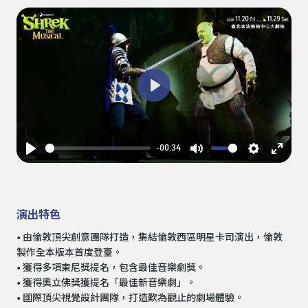
Play
-00:34
Play
Mute
Settings
Enter
fullsc
演出特色
• 由倫敦頂尖創意團隊打造，集結倫敦西區明星卡司演出，倫敦
製作全本版本首度登臺。
• 獲得多項東尼獎提名，包含最佳音樂劇獎。
• 獲得奧立佛獎獲提名「最佳新音樂劇」。
• 國際頂尖視覺設計團隊，打造歎為觀止的劇場體驗。