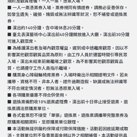
規則及觀賞禮儀，一人一票，憑票入場。
■ 一人一票憑票券入場，票券視同有價證券，請務必妥善保存。
如發生遺失、破損、燒毀或無法辨識等狀況，恕不補發或退換票
券。
■ 演出約140分鐘，含中場休息20分鐘。
■ 臺北表演藝術中心演出前40分鐘開放進入大廳，演出前30分鐘
可進入觀眾席。
■ 為維護演出者及場內觀眾權益，遲到或中途離席觀眾，因以不
影響其他觀眾觀賞品質為原則，由工作人員於適當時間引導民眾
入場。演出未結束前需離場之觀眾，為不影響其他觀眾觀賞品
質，也請遵守工作人員指示離場。
■ 購買身心障礙輪椅席票券，入場時需出示相關證明文件，若未
攜帶、資格不符、非本人者、證件過期造假、缺漏或無法辨識等
不符合規定情況者，恕無法憑原票入場。
■ 各項購票優惠不得合併使用。
■ 退換票需酌收10%退票處理費，演出前十日停止接受退票，退
換票請洽原購票單位。
■ 各式套票恕不接受「單張」退換票，退換票請攜帶完整票券及
原購票相關資料，至原購票單位辦理。
■ 本活動無提供履約保障或付款保障措施。活動若因故延期或取
消，主辦單位恕不負責票面金額以外之相關補償。本活動提供具