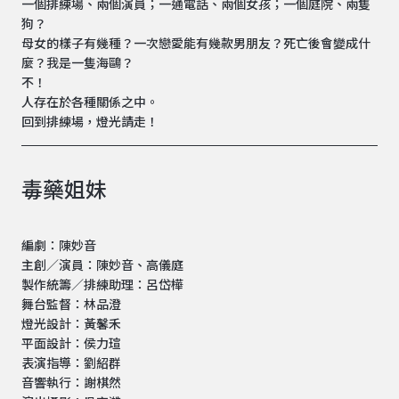
一個排練場、兩個演員；一通電話、兩個女孩；一個庭院、兩隻
狗？
母女的樣子有幾種？一次戀愛能有幾款男朋友？死亡後會變成什
麼？我是一隻海鷗？
不！
人存在於各種關係之中。
回到排練場，燈光請走！
毒藥姐妹
編劇：陳妙音
主創／演員：陳妙音、高儀庭
製作統籌／排練助理：呂岱樺
舞台監督：林品澄
燈光設計：黃馨禾
平面設計：侯力瑄
表演指導：劉紹群
音響執行：謝棋然