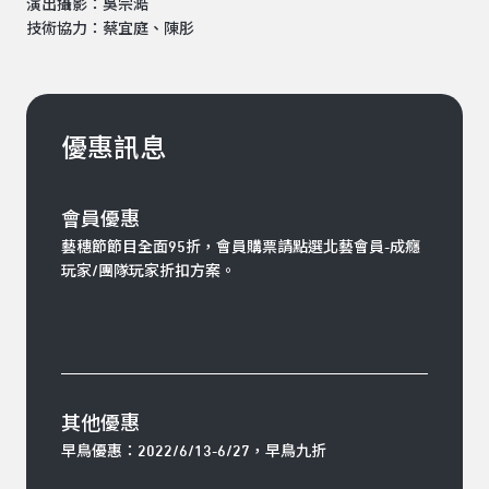
演出攝影：吳宗澔
技術協力：蔡宜庭、陳肜
優惠訊息
會員優惠
藝穗節節目全面95折，會員購票請點選北藝會員-成癮
玩家/團隊玩家折扣方案。
其他優惠
早鳥優惠：2022/6/13-6/27，早鳥九折