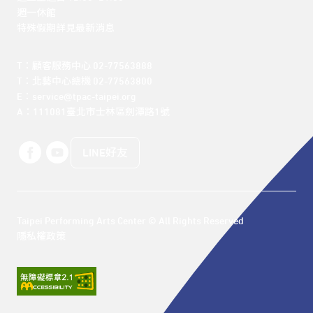
週一休館

特殊假期詳見最新消息
T：顧客服務中心 02-77563888 

T：北藝中心總機 02-77563800 

E：service@tpac-taipei.org 

A：111081臺北市士林區劍潭路1號
LINE好友
Taipei Performing Arts Center © All Rights Reserved
隱私權政策