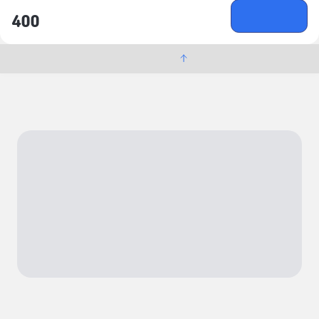
票價
購票去
400
元
節目詳情