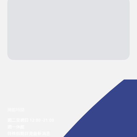
開館時間
週二至週日 12:00 -21:00

週一休館

特殊假期詳見最新消息