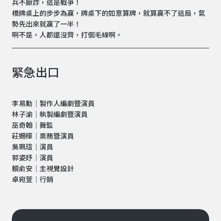
兵不厭詐，這是戰爭！
橋牌桌上的步步為贏，牌桌下的如意算牌，就算贏不了這局，氣
勢先出來就贏了一半！
啊不是，人都還沒齊，打個毛線啊。
緊急出口
李易勳｜製作人編劇暨演員
林子渝｜執製編劇暨演員
巫奇翰｜舞監
莊姍樺｜票務暨演員
吳珮瑄｜演員
郭姿妤｜演員
賴俞安｜主視覺設計
卓宛萱｜行銷