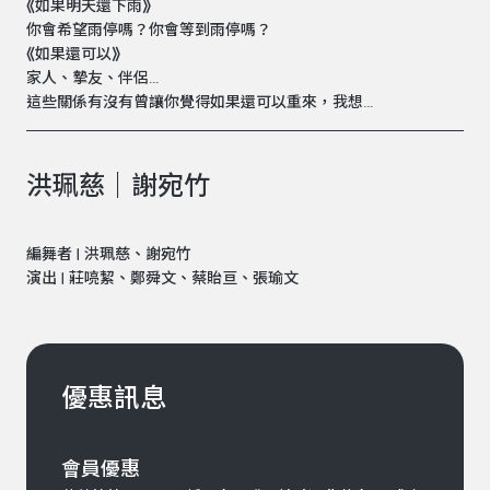
⟪如果明天還下雨⟫
你會希望雨停嗎？你會等到雨停嗎？
⟪如果還可以⟫
家人、摯友、伴侶...
這些關係有沒有曾讓你覺得如果還可以重來，我想...
洪珮慈｜謝宛竹
編舞者 | 洪珮慈、謝宛竹
演出 | 莊喨絜、鄭舜文、蔡貽亘、張瑜文
優惠訊息
會員優惠