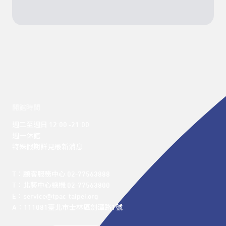
開館時間
週二至週日 12:00 -21:00

週一休館

特殊假期詳見最新消息
T：顧客服務中心 02-77563888 

T：北藝中心總機 02-77563800 

E：service@tpac-taipei.org 

A：111081臺北市士林區劍潭路1號