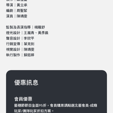
導演｜黃立承
編劇｜周聖絜
演員｜陳靖雯
監製及表演指導｜楊雁舒
燈光設計｜王嵐青、黃彥晨
聲音設計｜李欣平
行銷宣傳｜葉克釗
視覺設計｜陳靖雯
執行製作｜蘇鈺婷
優惠訊息
會員優惠
藝穗節節目全面95折，會員購票請點選北藝會員-成癮
玩家/團隊玩家折扣方案。