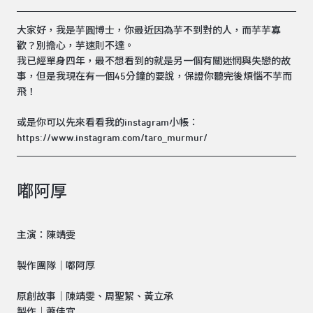
大家好，我是芋圓博士，你最近因為芋不到對的人，而芋芋寡
歡？別擔心，芋速則不達。
我已經單身四年，最不想看到的就是另一個有關迷惘與失戀的故
事，但是我現在有一個45分鐘的要說，保證你聽完後煩惱不芋而
飛！
或是你可以先來看看我的instagram小帳：
https://www.instagram.com/taro_murmur/
嘟阿厚
主演：陳靖雯
製作團隊｜嘟阿厚
原創故事｜陳靖雯、周聖絜、黃立承
製作｜蕭佳宜