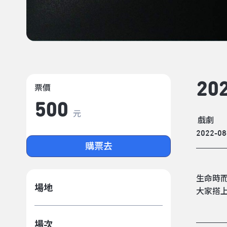
2
票價
500
元
戲劇
2022-08
購票去
生命時
場地
大家搭
場次