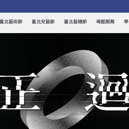
臺北藝術節
臺北兒藝節
臺北藝穗節
場館服務
學