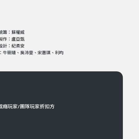
統籌：蘇權威
製作：盧亞甄
設計：紀柔安
：牛筱晴、吳沛雯、宋惠琪、利昀
成癮玩家/團隊玩家折扣方