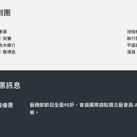
劇團
振豪
技術
：倪蒹
執行
佐木康介
平面
：詹博丞
演員
惠訊息
藝穗節節目全面95折，會員購票請點選北藝會員-
員優惠
案。