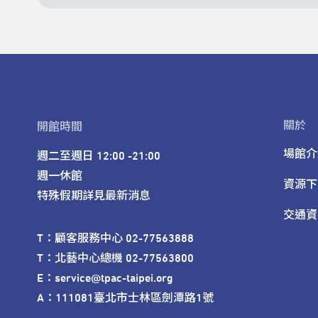
關於
開館時間
場館介
週二至週日 12:00 -21:00

週一休館

資源下
特殊假期詳見最新消息
交通資
T：顧客服務中心 02-77563888 

T：北藝中心總機 02-77563800 

E：service@tpac-taipei.org 

A：111081臺北市士林區劍潭路1號