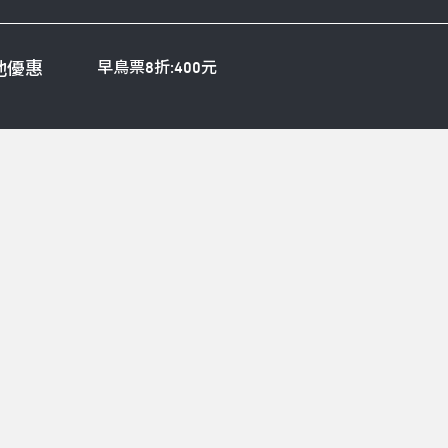
早鳥票8折:400元
他優惠