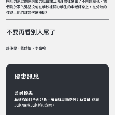
畸形的家庭關係與愛的扭曲讓江琪身體裡誕生了不同的靈魂，他
們對於家的渴望投射在學校裡關心學生的李老師身上，在分歧的
道路上他們該如何選擇呢?
不要再看別人屌了
許淑雯、劉妙怡、李岳翰
優惠訊息
會員優惠
藝穗節節目全面95折，會員購票請點選北藝會員-成癮
玩家/團隊玩家折扣方案。