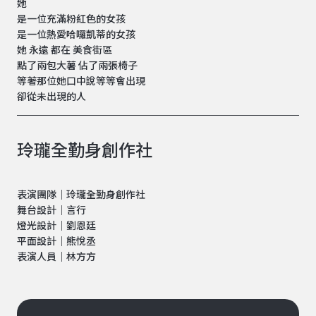
她
是一位充滿粉紅色的女孩
是一位熱愛哈囉凱蒂的女孩
她 永遠 都在 美食街區
點了兩包大薯 佔了兩張椅子
等著那位她口中說等等會出現
卻從未出現的人
玲瓏全勤身創作社
表演團隊｜玲瓏全勤身創作社
舞台設計｜言行
燈光設計｜劉恩廷
平面設計｜熊悅丞
表演人員｜林方方