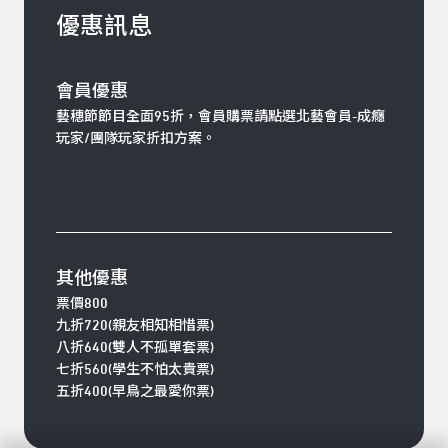
優惠訊息
會員優惠
藝穗節節目全面95折，會員購票請點選北藝會員-成癮
玩家/團隊玩家折扣方案。
其他優惠
票價800
九折720(親友相知相惜票)
八折640(雙人不孤單套票)
七折560(學生不怕太貴票)
五折400(早鳥之最愛你票)