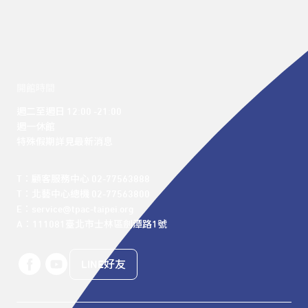
開館時間
週二至週日 12:00 -21:00

週一休館

特殊假期詳見最新消息
T：顧客服務中心 02-77563888 

T：北藝中心總機 02-77563800 

E：service@tpac-taipei.org 

A：111081臺北市士林區劍潭路1號
LINE好友