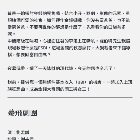
這是一齣探討金錢的獨角戲，結合小丑、默劇、影像的元素，呈
現這個可愛的社會，如何運作金錢遊戲，你沒有富爸爸，也不能
當窮爸爸，不要再說你的夢想是什麼了，先看看你的口袋有多
深。
中間階級在吶喊，心裡面住著的李爾王在嘶吼，羅伯特先生親臨
現場教您什麼是ESBI，這場金錢的仗怎麼打，大獨裁者來下指導
棋，想要財富自由嗎？
夜幕低垂，讀了一天詠財的現代詩，今天的您也辛苦了。
稅前，提供您一個無條件基本收入（UBI）的機會，一起加入上班
族狂想曲，成為金錢大帝國的國王與女王！
驀飛劇團
演：劉孟諴
協同：謝卉君