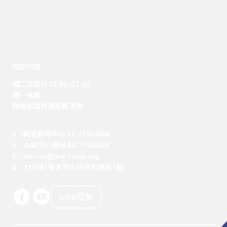
開館時間
週二至週日 12:00 -21:00

週一休館

特殊假期詳見最新消息
T：顧客服務中心 02-77563888 

T：北藝中心總機 02-77563800 

E：service@tpac-taipei.org 

A：111081臺北市士林區劍潭路1號
LINE好友