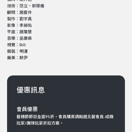
技術：范立、郭璟儀
顧問：趙曼伶
製作：劉宇真
影像：李昶佑
平面：趙瓊慧
音樂：巫康裘
視覺：Bill
服裝：明澤
舞美：默伊
優惠訊息
會員優惠
藝穗節節目全面95折，會員購票請點選北藝會員-成癮
玩家/團隊玩家折扣方案。