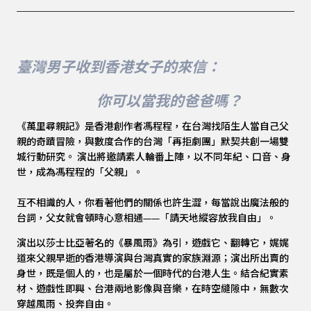
臺灣男子收到香港女子的來信：
你可以當我的爸爸嗎？
《萬里尋親記》是香港創作者馮程程，在台灣找陌生人當自己父
親的奇蹟冒險，與數度合作的台灣「再拒劇團」默契共創一場雙
城行動研究。 演出將邀請素人輪番上陣，以不同年紀、口音、身
世，成為馮程程的「父親」。
互不相識的人，你看著他們的關係也許生澀，每當說出魔法般的
台詞，父女就會頓時心意相通——「請天地縱容放我自由」。
演出以莎士比亞著名的《暴風雨》為引，遊戲它、翻轉它，娓娓
道來父親早逝的香港導演與台灣真實的家族淵源；演出所出賣的
身世，既是個人的，也是屬於一個時代的台港人生。結合紀實素
材、遊戲性即興、台港兩地影像與音樂，在時空縫隙中，無數次
穿越風雨、投奔自由。