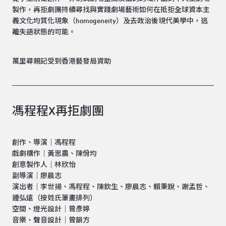
製作，再拒劇團持續尋找與實踐劇場藝術如何在抵拒全球資本主
義文化均質化現象（homogeneity）及去政治後現代美學中，逃
離失語狀態的可能。
萬里尋親記受到香港藝發局資助
馮程程X再拒劇團
創作、導演｜馮程程
戲劇構作｜黃思農、陳佾均
創意製作人｜林欣怡
副導演｜廖晨志
演出者｜李世揚、馮程程、陳欽生、廖晨志、賴秉銳、謝孟哲、
鍾弘遠（按姓氏筆畫排列）
空間、燈光設計｜曾彥婷
音樂、聲音設計｜曾韻方