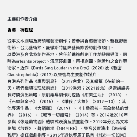
主要創作者介紹
香港｜馮程程
從事文本劇場及跨領域藝術創作；曾參與香港藝術節、新視野藝
術節、台北藝術節、曼徹斯特國際藝術節委約創作項目。
以香港及台北為創作基地，曾任前進進戲劇工作坊駐團導演，同
時為orleanlaiproject、演摩莎劇團、再拒劇團、陳佾均之合作藝
術家。近作《Birds Sing Louder in the City》(2020) 及《親密
Claustrophobia》(2017) 以聲響為主要創作媒介。
台港系列作品《鷹與潛鳥》（2017台北）及其續篇《在新的一
天，我們繼續往理想前進》（2019香港；2021台北）探索話語與
長時間演出策略。原創編導劇作則包括《甜美生活》（2018）、
《石頭與金子》（2015）、《誰殺了大象》（2012－13）；其
他導演作品：《大驅離》（2019）、《卡桑德拉－表象終結的世
界》（2016）、《城市一切如常》（2014）等。2014及2018年
參與《像是動物園》體驗式表演及裝置創作。2019年分別為文本
劇場《放逐》、舞蹈劇場《MMM:RE》、聲音裝置演出《未來避
難所》擔任戲劇指導。2015年憑執導馬丁昆普《城市一切如常》