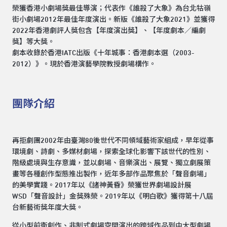
榮獲香港小劇場獎最佳導演；代表作《誰殺了大象》為台北牯嶺
街小劇場2012年最佳年度演出。新版《誰殺了大象2021》並獲得
2022年香港劇評人獎包含【年度演出獎】、【年度劇本／編劇
獎】等大獎。
劇本收錄於香港IATC出版《十年城事：香港劇本選（2003-
2012）》。現於香港演藝學院教授劇場構作。
團隊介紹
再拒劇團2002年由臺灣80後世代不同領域藝術家組成，早年從事
環境劇、詩劇、多媒材劇場，探索全球化影響下該世代的性別、
階級處境與生存意識，並以劇場、音樂演出、展覽、獨立劇展策
畫等各種創作型態推出製作，近年多部作品聚焦於「聲音劇場」
的美學實踐。2017年以《諸神黃昏》榮獲世界劇場設計展
WSD「聲音設計」金獎殊榮。2019年以《明白歌》獲得第十八屆
台新藝術獎年度大獎。
從小型前衛創作、非制式劇場空間演出的跨域作品到中大型劇場