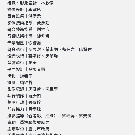
視覺、形象設計｜林欣伊
錄像設計｜李紫彤
舞台監督｜洪伊柔
影像技術指導｜黃彥勳
舞台技術指導｜劉柏言
音響技術指導｜鍾仰哲
佈景繪圖｜徐譜喬
舞台執行｜陳昱澍、蔡東融、藍舸方、陳賢達
燈光執行｜蔣聖修、唐郁琁
音響執行｜趙安
平面設計｜歐陽文慧
梳化｜張義宗
攝影｜唐健哲
影像紀錄｜唐健哲、何孟學
執行製作｜羅尹如
劇團行政｜張麗珍
前台協力｜黃亭瑋
攝影指導（香港影片拍攝）：梁皓昇、梁天俊
資助｜香港藝術發展局
主辦單位｜臺北市政府