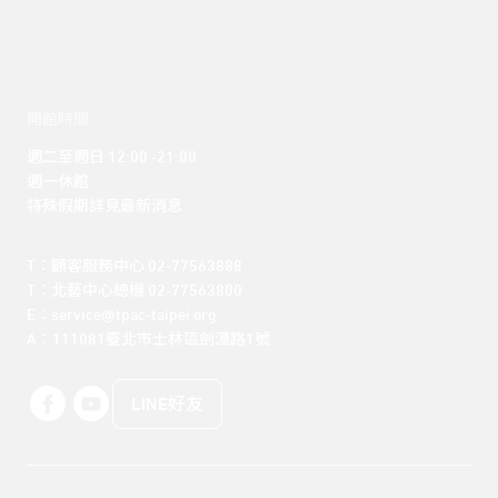
開館時間
週二至週日 12:00 -21:00

週一休館

特殊假期詳見最新消息
T：顧客服務中心 02-77563888 

T：北藝中心總機 02-77563800 

E：service@tpac-taipei.org 

A：111081臺北市士林區劍潭路1號
LINE好友