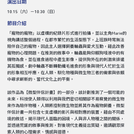
演出日期
10.15（六）－10.30（日）
節目介紹
「寵物的寵物」以虛構的紀錄片形式進行拍攝，並以主角Marie的
視角講述整個過程，在都市繁忙的生活型態下，上班族時常無法
陪伴自己的寵物，因此主人選擇飼養輪蟲與愛犬互動，藉此改善
寵物的心理問題。在推測的敘事中，輪蟲能夠仰賴狗唾液中的有
機物為食，並在進食過程中產生影像，提供狗外在的刺激來排遣
其孤獨感。劇中輪蟲不斷轉動纖毛進食的形象與現代人忙於生活
的形象相互呼應，在人類、馴化物種與微生物三者的需索與依賴
中尋求嶄新的、當代文化上的平衡。
該作品為【微型伴侶計畫】的一部分，該計劃推測了一個可能的
未來，科技使人類得以利用與我們密切相關卻不易察覺的微生物
來作為陪伴物種，人類將控制微生物並將其作為寵物飼養。微型
伴侶計畫一共包含七支虛構的影片與相對應的裝置，藉由不同處
境的敘述，揭示現代人面臨的困境、人與非人物種之間的關係，
並透過荒誕的敘事與推測，對後現代主義提出質疑，邀請觀眾探
索人類的心理需求、情感與道德。