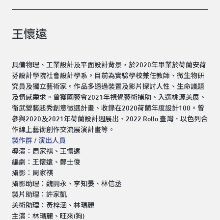
王懷遠
具備物理、工業設計及平面設計背景，於2020年畢業於荷蘭安荷
芬設計學院社會設計學系。目前為實驗學校兼任教師、微生物研
究員及獨立藝術家。作品多透過裝置及影片探討人性、生命議題
及情感需求。曾獲國藝會2021年視覺藝術補助、入選桃源美展、
衛武營藝起秀創意徵選計畫、收錄在2020荷蘭年度設計100。曾
參與2020及2021年荷蘭設計週展出、2022 Rollo 臺灣．以色列合
作線上藝術創作交流展演計畫等。
製作群 / 演出人員
導演：周家祺、王懷遠
編劇：王懷遠、鄭士俊
攝影：周家祺
攝影助理：魏開永、李知晏、林信丞
製片助理：許家凱
美術助理：黃梓涵、林瑪麗
主演：林瑪麗、旺來(狗)