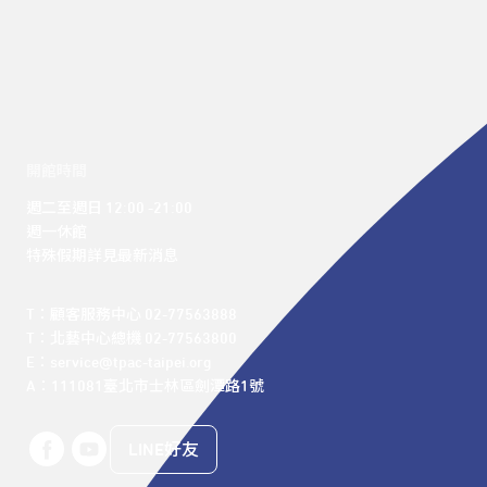
開館時間
週二至週日 12:00 -21:00

週一休館

特殊假期詳見最新消息
T：顧客服務中心 02-77563888 

T：北藝中心總機 02-77563800 

E：service@tpac-taipei.org 

A：111081臺北市士林區劍潭路1號
LINE好友