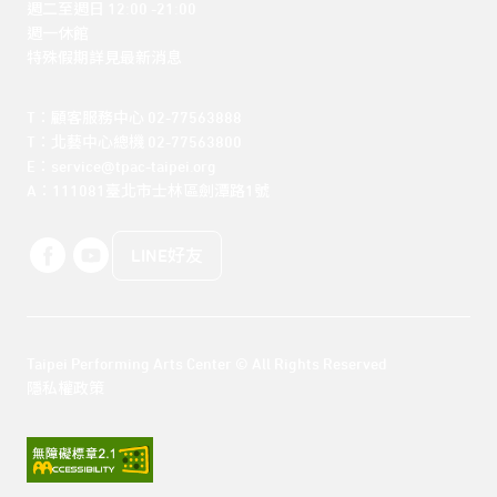
週二至週日 12:00 -21:00

週一休館

特殊假期詳見最新消息
T：顧客服務中心 02-77563888 

T：北藝中心總機 02-77563800 

E：service@tpac-taipei.org 

A：111081臺北市士林區劍潭路1號
LINE好友
Taipei Performing Arts Center © All Rights Reserved
隱私權政策