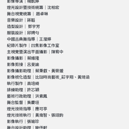
影像導演│楊凱婷
燈光設計暨技術統籌│沈柏宏
舞台視覺統籌│ 趙卓琳
音樂設計│蔣韜
造型設計│ 鄧宇芳
服裝設計│邱娉勻
中國古典舞指導│王瀅婷
紀錄片製作│凹焦影像工作室
主視覺暨演出平面攝影│陳宥中
影像攝影│蔡維隆
影像剪接│呂旻諭
影像攝影助理│蔡秉叡、黃筱媛
影像梳化造型│比琺時尚藝術_莊宇翔、黃琦涵
執行製作│高培綺
排練助理│許芯穎
藝術行政助理│洪紫鳳
舞台監督│吳慶垣
燈光技術指導│應可亭
燈光技術執行│黃南智、張翊鈞
影像執行｜張瑜珍
舞台設計助理｜施伃軒