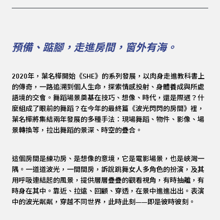
預備、踮腳，走進房間，窗外有海。
2020年，葉名樺開始《SHE》的系列發展，以肉身走進教科書上
的傳奇，一路追溯到個人生命，探索情感投射、身體養成與所處
語境的交會。舞蹈場景奠基在技巧、想像、時代，還是際遇？什
麼組成了眼前的舞蹈？在今年的最終篇《波光閃閃的房間》裡，
葉名樺將集結兩年發展的多種手法：現場舞蹈、物件、影像、場
景轉換等，拉出舞蹈的景深、時空的疊合。
這個房間是練功房、是想像的意境，它是電影場景，也是峽灣一
隅。一道道波光，一間間房，訴說跳舞女人多角色的扮演，及其
用呼吸連結起的風景，提供層層疊疊的觀看視角，有時抽離，有
時身在其中。靠近、拉遠、回顧、穿透，在景中進進出出。表演
中的波光粼粼，穿越不同世界，此時此刻——即是彼時彼刻。