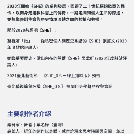
2020年開始《SHE》的系列發展，回顧了二十世紀橫跨歐亞的舞
伶，以肉身走進教科書上的傳奇，一路追溯到個人生命的際遇，
並想像舞蹈生命與歷史情境流轉之間的拉扯和共振。
關於2020共想吧
《SHE》
：
凝視著「她」──從私密個人到歷史系譜的《SHE》
張懿文 (2020
年度駐站評論人)
她臨摹著歷史，活出內在的芭蕾《SHE》
吳孟軒 (2020年度駐站評
論人)
2021臺北藝術節｜
《SHE_O.S.－線上播映版》
預告
臺北藝術節葉名樺《SHE_O.S.》 探問自身學舞歷程與意涵
主要創作者介紹
編舞家、舞者｜葉名樺（臺灣）
高雄人，近年的創作以身體、感官詮釋來思考時間與空間，並以