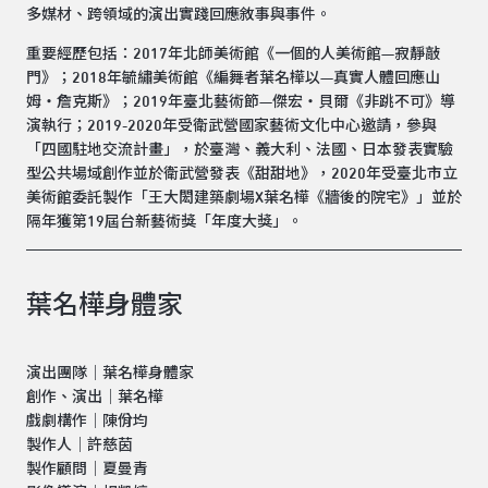
多媒材、跨領域的演出實踐回應敘事與事件。
重要經歷包括：2017年北師美術館《一個的人美術館—寂靜敲
門》；2018年毓繡美術館《編舞者葉名樺以—真實人體回應山
姆‧詹克斯》；2019年臺北藝術節—傑宏‧貝爾《非跳不可》導
演執行；2019-2020年受衛武營國家藝術文化中心邀請，參與
「四國駐地交流計畫」，於臺灣、義大利、法國、日本發表實驗
型公共場域創作並於衛武營發表《甜甜地》，2020年受臺北市立
美術館委託製作「王大閎建築劇場X葉名樺《牆後的院宅》」並於
隔年獲第19屆台新藝術獎「年度大獎」。
葉名樺身體家
演出團隊│葉名樺身體家
創作、演出│葉名樺
戲劇構作│陳佾均
製作人│許慈茵
製作顧問│夏曼青