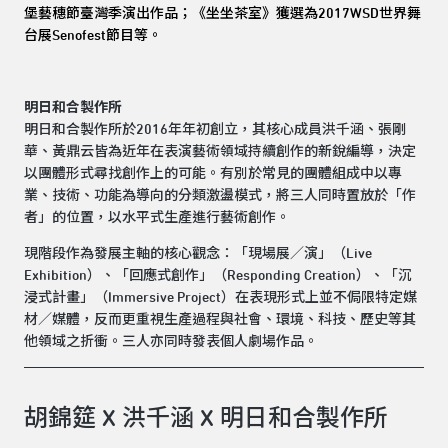
堡藝穗節臺灣季演出作品；《坐坐茶室》獲選為2017WSD世界舞
台展Senofest節目等。
明日和合製作所
明日和合製作所於2016年年初創立，其核心成員洪千涵、張剛
華、黃鼎云皆為近年在表演藝術領域持續創作的新銳編導，決定
以團體形式尋找創作上的可能。有別於常見的團體組成中以專
業、技術、功能為導向的分類激盪模式，將三人同時置放於「作
者」的位置，以水平式生產進行藝術創作。
現階段作為發展主軸的核心觀念：「現場展／演」（Live
Exhibition）、「回應式創作」（Responding Creation）、「沉
浸式計畫」（Immersive Project）在表現形式上並不侷限特定媒
材／媒體，反而更重視生產過程與社會、環境、科技、歷史等其
他領域之折衝。三人亦同時發表個人劇場作品。
胡錦筵 X 洪千涵 X 明日和合製作所