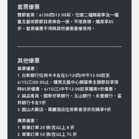
套票優惠
雙節套票：
6/30(四)12:00前，任選二檔開幕季及一檔
臺北藝術節節目票券各一張，不限票價，購票享85
折。套票優惠不得與其他優惠重複使用。
其他優惠
異業優惠：
1. 台新銀行信用卡卡友在5/12(四)中午12:00起至
6/15(三)00:00止，購買北藝中心開幕季主辦節目享限
時85折優惠，6/15(三)中午12:00起享購票9折優惠。
2. 誠品會員、國泰世華銀行、玉山銀行、永豐銀行、富
邦銀行卡友9折
3. 圓山大飯店、萬麗酒店住房賓客憑折扣碼享9折
團票優惠：
1. 單筆訂單 20 張(含)以上 8 折
2. 單筆訂單 50 張(含)以上 75 折