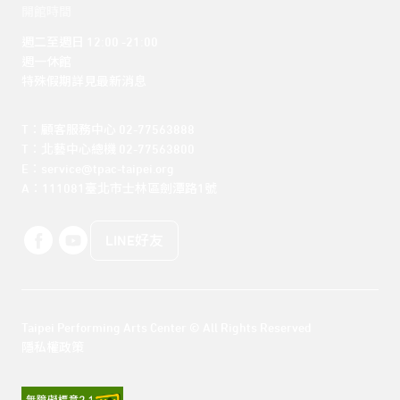
開館時間
週二至週日 12:00 -21:00

週一休館

特殊假期詳見最新消息
T：顧客服務中心 02-77563888 

T：北藝中心總機 02-77563800 

E：service@tpac-taipei.org 

A：111081臺北市士林區劍潭路1號
LINE好友
Taipei Performing Arts Center © All Rights Reserved
隱私權政策