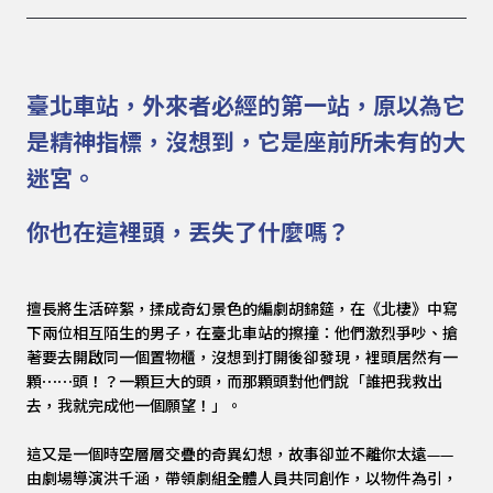
臺北車站，外來者必經的第一站，
原以為它
是精神指標，
沒想到，它是座前所未有的大
迷宮。
你也在這裡頭，丟失了什麼嗎？
擅長將生活碎絮，揉成奇幻景色的編劇胡錦筵，在《北棲》中寫
下兩位相互陌生的男子，在臺北車站的擦撞：他們激烈爭吵、搶
著要去開啟同一個置物櫃，沒想到打開後卻發現，裡頭居然有一
顆⋯⋯頭！？一顆巨大的頭，而那顆頭對他們說「誰把我救出
去，我就完成他一個願望！」。
這又是一個時空層層交疊的奇異幻想，故事卻並不離你太遠——
由劇場導演洪千涵，帶領劇組全體人員共同創作，以物件為引，