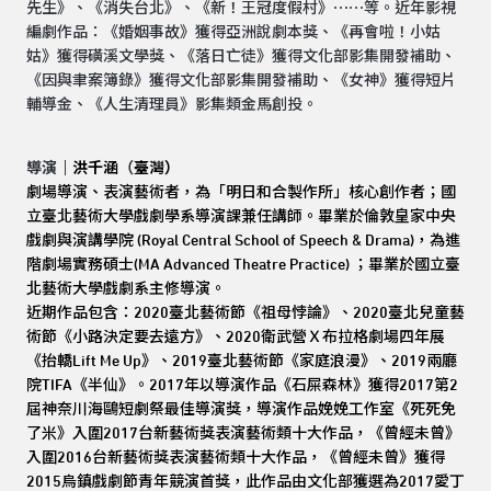
先生》、《消失台北》、《新！王冠度假村》⋯⋯等。近年影視
編劇作品：《婚姻事故》獲得亞洲說劇本獎、《再會啦！小姑
姑》獲得磺溪文學獎、《落日亡徒》獲得文化部影集開發補助、
《因與聿案簿錄》獲得文化部影集開發補助、《女神》獲得短片
輔導金、《人生清理員》影集類金馬創投。
導演
｜洪千涵
（
臺灣）
劇場導演、表演藝術者，為「明日和合製作所」核心創作者；國
立臺北藝術大學戲劇學系導演課兼任講師。畢業於倫敦皇家中央
戲劇與演講學院 (Royal Central School of Speech & Drama)，為進
階劇場實務碩士(MA Advanced Theatre Practice) ；畢業於國立臺
北藝術大學戲劇系主修導演。
近期作品包含：2020臺北藝術節《祖母悖論》、2020臺北兒童藝
術節《小路決定要去遠方》、2020衛武營Ｘ布拉格劇場四年展
《抬轎Lift Me Up》、2019臺北藝術節《家庭浪漫》、2019兩廳
院TIFA《半仙》。2017年以導演作品《石屎森林》獲得2017第2
屆神奈川海鷗短劇祭最佳導演獎，導演作品娩娩工作室《死死免
了米》入圍2017台新藝術獎表演藝術類十大作品，《曾經未曾》
入圍2016台新藝術獎表演藝術類十大作品，《曾經未曾》獲得
2015烏鎮戲劇節青年競演首獎，此作品由文化部獲選為2017愛丁