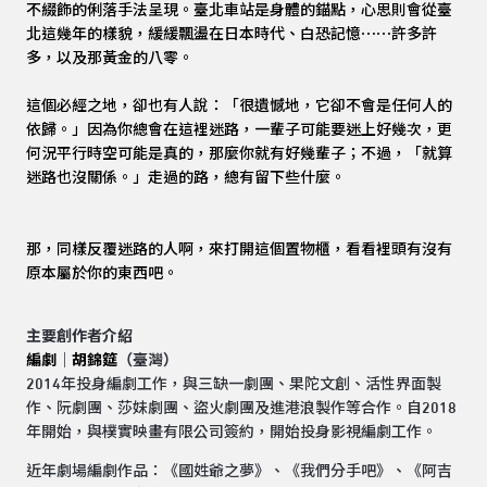
不綴飾的俐落手法呈現。臺北車站是身體的錨點，心思則會從臺
北這幾年的樣貌，緩緩飄盪在日本時代、白恐記憶⋯⋯許多許
多，以及那黃金的八零。
這個必經之地，卻也有人說：「很遺憾地，它卻不會是任何人的
依歸。」因為你總會在這裡迷路，一輩子可能要迷上好幾次，更
何況平行時空可能是真的，那麼你就有好幾輩子；不過，「就算
迷路也沒關係。」走過的路，總有留下些什麼。
那，同樣反覆迷路的人啊，來打開這個置物櫃，看看裡頭有沒有
原本屬於你的東西吧。
主要創作者介紹
編劇
｜
胡錦筵
（臺灣）
2014年投身編劇工作，與三缺一劇團、果陀文創、活性界面製
作、阮劇團、莎妹劇團、盜火劇團及進港浪製作等合作。自2018
年開始，與樸實映畫有限公司簽約，開始投身影視編劇⼯作。
近年劇場編劇作品：《國姓爺之夢》、《我們分手吧》、《阿吉