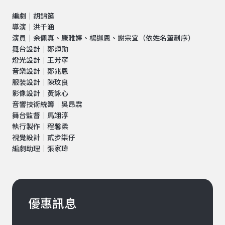
編劇｜胡錦筵
導演｜洪千涵
演員｜余佩真、康雅婷、楊迦恩、謝宗宜（依姓名筆劃序）
舞台設計｜鄭烜勛
燈光設計｜王芳寧
音樂設計｜鄭兆恩
服裝設計｜陳玟良
影像設計｜黃詠心
音響技術統籌｜吳昂霖
舞台監督｜馬翊淳
執行製作｜程馨柔
視覺設計｜貳步柒仔
編劇助理｜張家瑋
優惠訊息