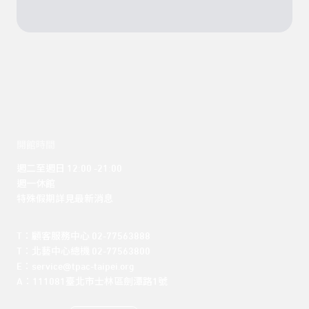
開館時間
週二至週日 12:00 -21:00

週一休館

特殊假期詳見最新消息
T：顧客服務中心 02-77563888 

T：北藝中心總機 02-77563800 

E：service@tpac-taipei.org 

A：111081臺北市士林區劍潭路1號