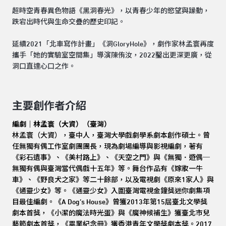
超時空青春異色物語《黑洞春光》，以青春少年的慾望與躁動，
跌宕出時代與生命交疊的歷史印記。
延續2021「北車寫作計畫」《洞GloryHole》，劇作家林孟寰再度
攜手「她的實驗室空間集」導演陳侑汝，2022鑿出更深更廣，從
洞口直達心口之作。
主要創作者介紹
編劇｜林孟寰（大資）（臺灣）
林孟寰（大資），臺中人，臺灣大學戲劇學系劇本創作碩士。曾
任無獨有偶工作室劇團團長，現為劇場編導與影視編劇，著有
《彩石遺事》、《美村路上》、《天空之門》與《無獨．遊偶─
無獨有偶與臺灣當代偶戲十五年》等。舞台作品有《嫁妝一牛
車》、《野良犬之家》等二十餘部，以及電視劇《原來1家人》與
《通靈少女》等。《通靈少女》入圍臺灣電視金鐘獎迷你劇集項
目最佳編劇。《A Dog’s House》曾獲2013年第15屆臺北文學獎
劇本首獎，《小潔的魔法時光蛋》與《魔神候補生》獲臺北市兒
藝節劇本首獎，《畢業紀念冊》獲香港青年文學獎劇本獎。2017