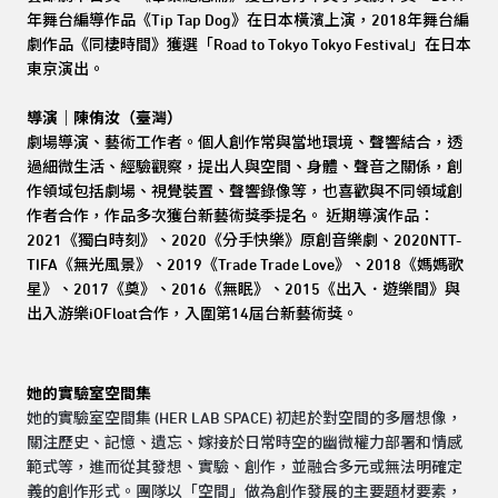
年舞台編導作品《Tip Tap Dog》在日本橫濱上演，2018年舞台編
劇作品《同棲時間》獲選「Road to Tokyo Tokyo Festival」在日本
東京演出。
導演｜陳侑汝（臺灣）
劇場導演、藝術工作者。個人創作常與當地環境、聲響結合，透
過細微生活、經驗觀察，提出人與空間、身體、聲音之關係，創
作領域包括劇場、視覺裝置、聲響錄像等，也喜歡與不同領域創
作者合作，作品多次獲台新藝術獎季提名。 近期導演作品：
2021《獨白時刻》、2020《分手快樂》原創音樂劇、2020NTT-
TIFA《無光風景》、2019《Trade Trade Love》、2018《媽媽歌
星》、2017《奠》、2016《無眠》、2015《出入．遊樂間》與
出入游樂iOFloat合作，入圍第14屆台新藝術獎。
她的實驗室空間集
她的實驗室空間集 (HER LAB SPACE) 初起於對空間的多層想像，
關注歷史、記憶、遺忘、嫁接於日常時空的幽微權力部署和情感
範式等，進而從其發想、實驗、創作，並融合多元或無法明確定
義的創作形式。團隊以「空間」做為創作發展的主要題材要素，