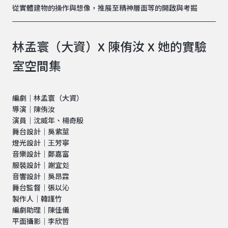
從實體建物的操作與想像，推展至精神層面等的開啟與考掘
林孟寰（大資）X 陳侑汝 X 她的實驗
室空間集
編劇｜林孟寰（大資）
導演｜陳侑汝
演員｜沈威年、楊奇殷
舞台設計｜吳紫莖
燈光設計｜王芳寧
音樂設計｜鄭嘉富
服裝設計｜謝宜彣
音響設計｜吳昂霖
舞台監督｜張以沁
製作人｜韓謹竹
編劇助理｜陳佳儀
平面攝影｜李欣哲