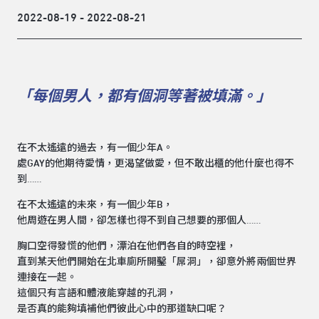
2022-08-19 - 2022-08-21
「每個男人，都有個洞等著被填滿。」
在不太遙遠的過去，有一個少年A。
處GAY的他期待愛情，更渴望做愛，但不敢出櫃的他什麼也得不
到……
在不太遙遠的未來，有一個少年B，
他周遊在男人間，卻怎樣也得不到自己想要的那個人……
胸口空得發慌的他們，漂泊在他們各自的時空裡，
直到某天他們開始在北車廁所開鑿「屌洞」，卻意外將兩個世界
連接在一起。
這個只有言語和體液能穿越的孔洞，
是否真的能夠填補他們彼此心中的那道缺口呢？