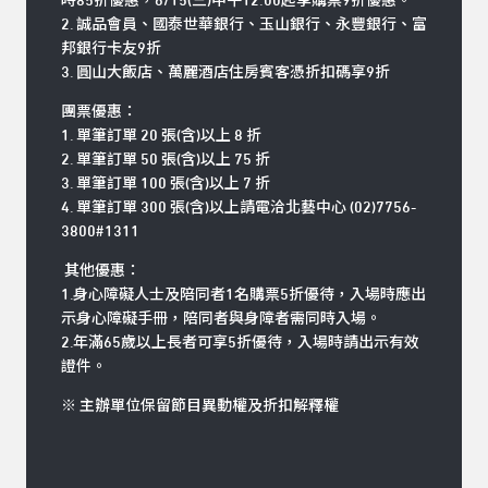
時85折優惠，6/15(三)中午12:00起享購票9折優惠。
2. 誠品會員、國泰世華銀行、玉山銀行、永豐銀行、富
邦銀行卡友9折
3. 圓山大飯店、萬麗酒店住房賓客憑折扣碼享9折
團票優惠：
1. 單筆訂單 20 張(含)以上 8 折
2. 單筆訂單 50 張(含)以上 75 折
3. 單筆訂單 100 張(含)以上 7 折
4. 單筆訂單 300 張(含)以上請電洽北藝中心 (02)7756-
3800#1311
其他優惠：
1.身心障礙人士及陪同者1名購票5折優待，入場時應出
示身心障礙手冊，陪同者與身障者需同時入場。
2.年滿65歲以上長者可享5折優待，入場時請出示有效
證件。
※ 主辦單位保留節目異動權及折扣解釋權