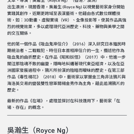
文本、導演｜吳瀚生（Royce Ng）（香港／澳洲）
出生澳洲，現居香港，吳瀚生 (Royce Ng) 以視覺藝術家身分開始
實踐其創作，近期更跨域至表演藝術。他藉由各式數位媒體技
術，如：3D動畫、虛擬實境（VR）、全像投影等，使其作品具強
烈的視覺效果，多以處理現代亞洲歷史、科技、藥物與美學之間
的交互關係。
他的第一個作品《吸血鬼岸信介》（2016）深入研究日本殖民時
期統治者、二戰戰犯、時任日本首相岸信介的一生，描述他作為
吸血鬼的曲折歷史。在作品《昭和妖怪》（2017）中，他進一步
關注那陰魂不散的幽靈，隱晦地糾纏著現代東亞經濟，以及在亞
洲國家發展過程中，鴉片所扮演的陰暗而曖昧的歷史。在第三部
作品《毒性楊花》（2018）中，藝術家以掌握金三角非法鴉片與
海洛英交易的變裝雙性戀軍閥楊金秀作為主角，藉此追溯鴉片的
歷史。
最新的作品《在場》，處理並探討在科技運用下，藝術家「在
場、存在」的概念。
吳瀚生（Royce Ng）