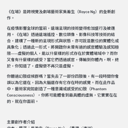
《在場》是跨視覺及劇場藝術家吳瀚生（Royce Ng）的全新創
作。
在疫情影響全球的當前，遠端呈現的技術變得愈加盛行及被運
用。《在場》透過遠端遙控、數位頭像、影像科技等技術的結
合，建構了一種新的呈現形式與狀態，亦可說是數位的實體化或
具象化；透過此一形式，將開啟你未曾有過的感官體驗及感知極
限——虛擬的個人，能以什麼樣的形式存在於實體場域中？而你
又會有什麼樣的感受？當它們透過感官，傳輸到你體內，啊，終
於，你知道了，虛擬便不再只是虛擬。
你聽過幻肢症候群嗎？當失去了一部份四肢後，有一段時間你會
誤以為它還在，因為大腦還存有它存在時的感覺。而在此作品
中，藝術家宛如創造了一種意識或感受的幻肢（Phantom
Consciousness），你將可能體會到最具體的虛無，它實實在在
的，就在你面前。
主要創作者介紹