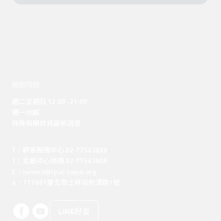
開館時間
週二至週日 12:00 -21:00

週一休館

特殊假期詳見最新消息
T：顧客服務中心 02-77563888 

T：北藝中心總機 02-77563800 

E：service@tpac-taipei.org 

A：111081臺北市士林區劍潭路1號
LINE好友