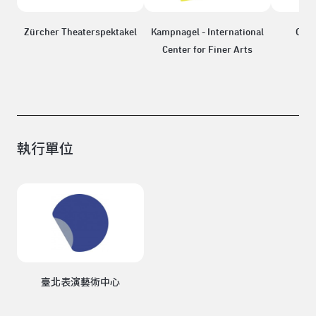
Zürcher Theaterspektakel
Kampnagel - International
Ob/s
Center for Finer Arts
執行單位
臺北表演藝術中心