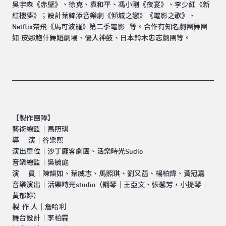
吳宇森《赤壁》、徐克、袁和平、馮小剛《夜宴》、李少紅《新
紅樓夢》；設計葉錦添音樂劇《傾城之戀》《電影之歌》、
Netflix奈飛《馬可波羅》第二季電影…等。合作有知名劇團舞團
如:皮娜鮑什舞蹈劇場、優人神鼓、日本鈴木忠志劇團等。
【製作團隊】
藝術總監｜馬照琪
導 演｜谷樂熙
演出單位｜沙丁龐客劇團、活樂時光Sudio
音樂總監｜吳毓庭
演 員｜陳韻如、葉威志、馬照琪、劉又菡、楊柏煒、黃冠嘉
音樂演出｜活樂時光studio（鋼琴｜王亞文、張馨芳，小提琴｜
黃郁婷）
製 作 人｜詹哈利
舞台設計｜李柏霖