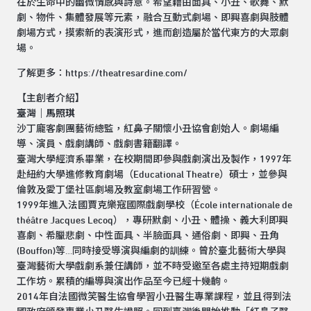
在於生命中的幽微情感與詩意。希望藉由面具、小丑、歌舞、默
劇、物件、集體發展等元素，融合互動式劇場、即興喜劇與肢體
劇場方式，摸索新的表演形式，進而創造屬於當代東方的大眾劇
場。
了解更多：
https://theatresardine.com/
【主創者介紹】
臺灣｜馬照琪
沙丁龐客劇團藝術總監，紅鼻子關懷小丑協會創始人。劇場編
導、演員、戲劇講師、戲劇書籍翻譯。
臺灣大學經濟系畢業，在校期間即參與戲劇演出及製作，1997年
赴紐約大學進修教育劇場（Educational Theatre）碩士，並參與
倫敦及愛丁堡社區劇場及教室劇場工作研習營。
1999年進入法國賈克樂寇國際戲劇學校（École internationale de
théâtre Jacques Lecoq），專研默劇、小丑、體操、義大利即興
喜劇、希臘悲劇、中性面具、半臉面具、通俗劇、即興、丑角
(Bouffon)等…同時接受導演與編劇的訓練。曾於臺北藝術大學與
臺灣藝術大學戲劇系兼任講師，並不時受邀至各處主持短期戲劇
工作坊。累積的編導與演出作品至今已經十幾齣。
2014年自法國微笑醫生協會學習小丑醫生專業課程，並且得到法