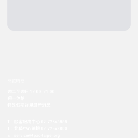
開館時間
週二至週日 12:00 -21:00

週一休館

特殊假期詳見最新消息
T：顧客服務中心 02-77563888 

T：北藝中心總機 02-77563800 

E：service@tpac-taipei.org 
