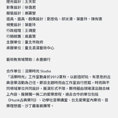
燈光設計｜王天宏
影像設計｜徐逸君
服裝設計｜謝贏瑩
道具、面具、戲偶設計｜劉思佑、邱米溱、葉曼玲、陳有德
視覺設計｜葉曼玲
行政經理｜王靖雯
行銷統籌｜高嘉慧
主辦單位│臺北市政府
承辦單位│臺北表演藝術中心
藝術教育場贊助｜永豐銀行
合作單位｜活樂時光 Studio
「活樂時光」工作室動身於2012夏秋，以創造好玩、有意思的古
典音樂活動為己任。節目主題時而由工作室自行挖掘，時而與不
同領域單位共同設計，展演形式不限，期待藉由現場演出融合線
上內容，展開獨一無二的愛樂旅程。過去合作的單位包括
《Muzik古典樂刊》、功學社音樂講堂、台北愛樂室內樂坊、音
樂理想國、沙丁龐客劇團等。