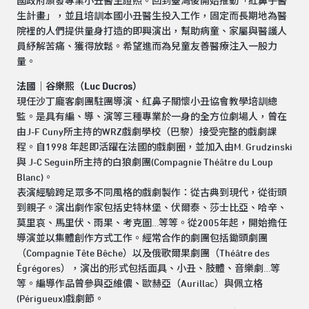
國政府頒發專業小丑醫生證照。回到臺灣後開始推動「紅鼻子醫
生計畫」，並且培訓本國小丑醫生投入工作，固定而長期地為醫
院裡的人們提供量身打造的即興演出，幫助病童、家屬與醫護人
員紓解苦痛、獲得放鬆。希望進而為兒童友善醫療注入一股力
量。
法國｜谷樂熙（Luc Ducros）
現任沙丁龐客劇團駐團導演、紅鼻子關懷小丑協會教學培訓總
監。是具有編、導、演等三種專業於一身的全方位劇場人，曾在
由J-F Cuny所主持的WRZ戲劇學校（巴黎）接受完整的戲劇課
程。自1998 年起即活躍在法國的戲劇圈，並加入由M. Grudzinski
與 J-C Seguin所主持的白狼劇團(Compagnie Théâtre du Loup
Blanc)。
表演經驗跨足眾多不同風格的戲劇製作：從古典到現代，從街頭
到親子。演出劇作家包括史特林堡、伏爾泰、莎士比亞、哈辛、
莫里哀、馬里伏、雨果、考克圖…等等。從2005年起，開始擔任
導演並以集體創作方式工作。經常合作的劇團包括鋤頭劇團
（Compagnie Tête Bêche）以及俄歌爾果劇團（Théâtre des
Égrégores），演出的形式包括面具、小丑、肢體、音樂劇…等
等。編導作品曾參與亞維儂、歐赫亞（Aurillac）與佩立格
(Périgueux)戲劇節。