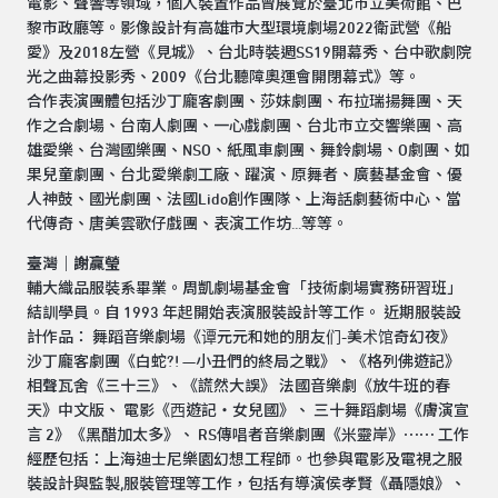
電影、聲響等領域，個人裝置作品曾展覽於臺北市立美術館、巴
黎市政廳等。影像設計有高雄市大型環境劇場2022衛武營《船
愛》及2018左營《見城》、台北時裝週SS19開幕秀、台中歌劇院
光之曲幕投影秀、2009《台北聽障奧運會開閉幕式》等。
合作表演團體包括沙丁龐客劇團、莎妹劇團、布拉瑞揚舞團、天
作之合劇場、台南人劇團、一心戲劇團、台北市立交響樂團、高
雄愛樂、台灣國樂團、NSO、紙風車劇團、舞鈴劇場、O劇團、如
果兒童劇團、台北愛樂劇工廠、躍演、原舞者、廣藝基金會、優
人神鼓、國光劇團、法國Lido創作團隊、上海話劇藝術中心、當
代傳奇、唐美雲歌仔戲團、表演工作坊...等等。
臺灣｜謝贏瑩
輔大織品服裝系畢業。周凱劇場基金會「技術劇場實務研習班」
結訓學員。自 1993 年起開始表演服裝設計等工作。 近期服裝設
計作品： 舞蹈音樂劇場《谭元元和她的朋友们-美术馆奇幻夜》
沙丁龐客劇團《白蛇?! —小丑們的終局之戰》、《格列佛遊記》
相聲瓦舍《三十三》、《謊然大誤》 法國音樂劇《放牛班的春
天》中文版、 電影《⻄遊記・女兒國》、 三十舞蹈劇場《膚演宣
言 2》《黑醋加太多》、 RS傳唱者音樂劇團《米靈岸》⋯⋯ 工作
經歷包括：上海迪士尼樂園幻想工程師。也參與電影及電視之服
裝設計與監製,服裝管理等工作，包括有導演侯孝賢《聶隱娘》、