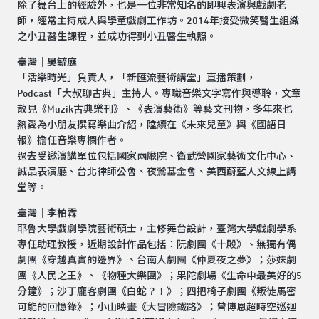
除了舞台上的經驗外，也是一位非常知名的即興表演與戲劇老
師，經常主持成人與學童戲劇工作坊。2014年接受微笑醫生組織
之小丑醫生課程，並成功得到小丑醫生執照。
臺灣｜吳毓庭
「活樂時光」負責人，「新匯流藝術講堂」直播策劃，
Podcast「大叔聊古典」主持人。專職音樂文字寫作與導聆，文章
散見《Muzik古典樂刊》、《表演藝術》等藝文刊物，多年來也
熱愛為小朋友撰寫樂曲介紹，陸續在《未來兒童》與《國語日
報》擔任音樂專欄作者。
過去受邀演講單位包括國家兩廳院、衛武營國家藝術文化中心、
誠品表演廳、台北律師公會、夜鶯基金會、美西蔚藍人文線上講
堂等。
臺灣｜李柏霖
耶魯大學戲劇學院藝術碩士，主修舞台設計，臺灣大學戲劇學系
專任助理教授，近期設計作品包括：阮劇團《十殿》、無獨有偶
劇團《穿越真實的邊界》、台南人劇團《仲夏夜之夢》；莎妹劇
團《人民之王》、《物種大樂團》；果陀劇場《生命中最美好的5
分鐘》；沙丁龐客劇團《白蛇？！》；四把椅子劇團《叛徒馬密
可能的回憶錄》；小山映畫《大冒險鐵路》；曾博恩超時空巡迴