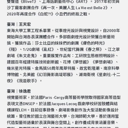
雙聲道《BliveT》、上海話劇藝術中心《ART》。 2017年初次與
沙丁龐客劇團合作《再一次‧美麗人生 La Vie est Belle 2》，
2020年再度合作《白蛇?!》小丑們的終局之戰。
臺灣｜王天宏
東海大學工業工程系畢業。從事燈光設計與視覺設計，自2000年
開始與台灣各表演團體合作。多部戲劇燈光設計榮獲台新藝術
獎。獲獎作品：莎士比亞的妹妹們的劇團《膚色的時光》
《殘》、1/2Q劇場《亂紅》、世紀當代舞團《春之祭》、江之翠
劇場《朱文走鬼》。重要展覽作品有：工研院生態樹照明設計、
建國百年經建特展技術創新館、花博《夢想館》《夢想劇場》、
幾米星光特展、金馬獎50周年風華特展、故宮乾隆潮、南京科舉
博物館、北美館《幻羽舞影高堤耶展》、湖南衛視《星劇社-十二
夜》《我是歌手》。
臺灣｜徐逸君
視覺藝術家，於法國Paris -Cergy高等藝術學院取得國家高等造型
表現文憑DNSEP。於法國Jacques Lecoq 戲劇學校研習肢體與結
構課程LEM。目前從事錄像、劇場影像創作及大型活動影像設計
統籌，曾任教於國立台灣藝術大學、台灣師範大學。善於運用當
代造型藝術語彙於表演與舞台空間上。創作養成背景涵蓋音樂、