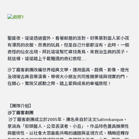
聖誕夜，堤堤透過窗外，看著鄰居的派對。好羨慕對面人家小孩
有漂亮的衣服、昂貴的玩具，但是自己什麼都沒有。此時，一個
奇怪的仙女出現，拜託堤堤幫忙尋找青鳥，來救治生病的孩子。
就這樣，堤堤踏上千載難逢的奇幻旅程......
沙丁龐客劇團改編世界經典文學，運用面具、戲偶、影像、燈光
及現場古典音樂演奏，帶領大小朋友共同推開夢境與現實的門，
在開心、驚險又感動之際，踏上愛與成長的幸福旅程！
【團隊介紹】
沙丁龐客劇團
沙丁龐客劇團成立於2005年，團名來自於法文Saltimbanque，
意涵為「街頭藝人、公眾表演者、小丑」。作品特色兼具娛樂性
與藝術性，以社會大眾最能共鳴的議題與呈現方式，精緻詮釋存