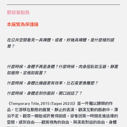
節目單點我
本展覽為保護級
在公共空間看見一具裸體，或者，好幾具裸體，是什麼樣的感
覺？
什麼時候，身體不再是身體？什麼時候，肉身屈臥如玉器，靜置
如植物，定格如裝置？
什麼時候，身體比機器更有效率，比石膏更像雕塑？
什麼時候，身體走到你面前，開口說話了？
《Temporary Title, 2015 (Taipei 2023)》是一件難以歸類的作
品，它游移在動態的展覽、靜止的表演、觀演互動的戲劇中，漂
泊不定。觀眾一開始或許覺得困惑，卻會因第一時間走進這樣的
空間，感到自由——觀賞視角的自由、與演員對話的自由、身體