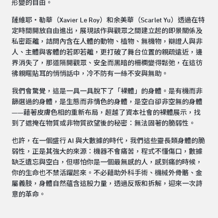
形變的自由。
薩維耶・勒華（Xavier Le Roy）和余美華（Scarlet Yu）透過在特
定時間開放自由進出，展現該作與觀眾之間建立起的即景關係及
私密距離，詰問內含在人體的動物、植物、無機物，辯證人與非
人、主體與客體的若即若離，更打破了舞台位置的親疏遠近，邊
界消失了，那道隔開觀眾、安全而黑暗的柵欄變得鬆弛，在這彷
彿親暱貼耳的悄悄話中，冷不防有一絲不安與無助。
我們會驚覺，這是一具一具脫下了「裸體」的身體。是有機而非
篩選過的身體，是生態而非情色的身體，是空白卻非空無的身體
——藉著皮膚色相的重新布局，超越了資本社會的裸體展示，找
到了遮掩在物質或非物質欲望後的秘密：無法固著的脆弱性。
也許，在一個盛行 AI 與大數據的時代，我們這些靈長類身體的脆
弱性，正是其強大的來源：機器不會痛苦，程式不懂傷口，數據
缺乏遺忘與空白，但哪怕你是一個最無感的人，感到痛的時候，
你的生命也不禁活躍起來。不必藉助外科手術、機械外骨骼、金
屬義肢，身體自然蘊含這股力量，透過反叛和拆解，迎來一次詩
意的革命。