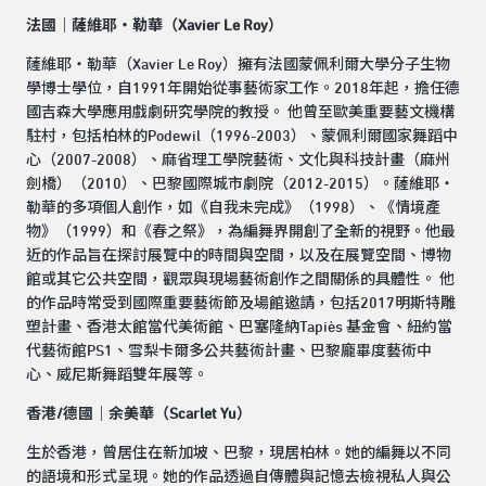
法國｜薩維耶・勒華（Xavier Le Roy）
薩維耶・勒華（Xavier Le Roy）擁有法國蒙佩利爾大學分子生物
學博士學位，自1991年開始從事藝術家工作。2018年起，擔任德
國吉森大學應用戲劇研究學院的教授。 他曾至歐美重要藝文機構
駐村，包括柏林的Podewil（1996-2003）、蒙佩利爾國家舞蹈中
心（2007-2008）、麻省理工學院藝術、文化與科技計畫（麻州
劍橋）（2010）、巴黎國際城市劇院（2012-2015）。薩維耶・
勒華的多項個人創作，如《自我未完成》（1998）、《情境產
物》（1999）和《春之祭》，為編舞界開創了全新的視野。他最
近的作品旨在探討展覽中的時間與空間，以及在展覽空間、博物
館或其它公共空間，觀眾與現場藝術創作之間關係的具體性。 他
的作品時常受到國際重要藝術節及場館邀請，包括2017明斯特雕
塑計畫、香港太館當代美術館、巴塞隆納Tapiès 基金會、紐約當
代藝術館PS1、雪梨卡爾多公共藝術計畫、巴黎龐畢度藝術中
心、威尼斯舞蹈雙年展等。
香港/
德國｜余美華（Scarlet Yu）
生於香港，曾居住在新加坡、巴黎，現居柏林。她的編舞以不同
的語境和形式呈現。她的作品透過自傳體與記憶去檢視私人與公