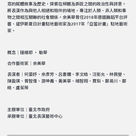
眾的賦體敘事及歷史，探索在傾聽及訴說之間的政治性與詩意。
將表演作為與他人相遇和陪伴的場地，專注於人類、非人類和事
物之間相互關聯的社會關係。余美華曾任2018年德國舞蹈平台評
審、諾伊斯夏日計畫駐地藝術家及2017年「亞當計畫」駐地藝術
家。
概念│薩維耶 ‧ 勒華
合作藝術家｜余美華
表演者｜何晏妤、余彥芳、呂書嫺、李文皓、汪銜允、林佩瑩、
陳盈琪、曾智偉、游坤義、黃美寧、楊智翔、賈梨、鄭易川、鄭
皓、盧茱蒂
主辦單位｜臺北市政府
承辦單位｜臺北表演藝術中心