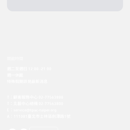
開館時間
週二至週日 12:00 -21:00

週一休館

特殊假期詳見最新消息
T：顧客服務中心 02-77563888 

T：北藝中心總機 02-77563800 

E：service@tpac-taipei.org 

A：111081臺北市士林區劍潭路1號