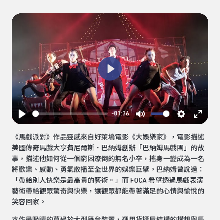
Play
-01:36
Play
Mute
Settings
Enter
《馬戲派對》作品靈感來自好萊塢電影《大娛樂家》，電影描述
fullsc
美國傳奇馬戲大亨費尼爾斯．巴納姆創辦「巴納姆馬戲團」的故
事，描述他如何從一個窮困潦倒的無名小卒，搖身一變成為一名
將歡樂、感動、勇氣散播至全世界的娛樂巨擘。巴納姆曾說過：
「帶給別人快樂是最高貴的藝術。」而 FOCA 希望透過馬戲表演
藝術帶給觀眾驚奇與快樂，讓觀眾都能帶著滿足的心情與愉悅的
笑容回家。
本作最吸睛的莫過於大型舞台裝置，運用貨櫃屋結構的構想與馬