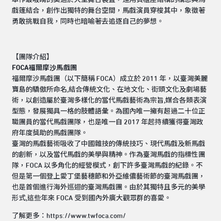
戲篷結合，創作出獨特的舞台空間，馬戲演員穿梭其中，象徵著
勇敢挑戰自我，同時也暗喻著去追逐自己的夢想。
【團隊介紹】
FOCA福爾摩沙馬戲團
福爾摩沙馬戲團（以下簡稱 FOCA）成立於 2011 年，以臺灣美麗
寶島的驕傲所命名,結合傳統文化、在地文化、街頭文化及劇場藝
術，以創造屬於臺灣多樣化的當代馬戲藝術為宗旨,媒合各類表演
型態，發展獨具一格的肢體語彙。為國內唯一擁有超過二十位正
職團員的當代馬戲團隊，也是唯一自 2017 年起持續獲得臺灣政
府年度獎助的馬戲團隊。
臺灣的馬戲藝術吸收了中國雜技的傳統技巧、現代馬戲及新馬戲
的創新，以及當代馬戲的美學與精神。作為臺灣馬戲的指標性團
隊，FOCA 以多角化的經營模式，創下許多臺灣馬戲的紀錄。不
但是第一個登上愛丁堡藝穗節和外亞維儂藝術節的臺灣馬戲團，
也是首個進行海外巡迴的臺灣馬戲團。由於其獨特且多元的美學
形式,這些年來 FOCA 受到國內外廣大觀眾群的喜愛。
了解更多：
https://www.twfoca.com/