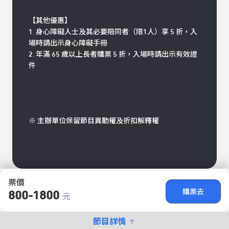
【其他優惠】
1. 身心障礙人士及其必要陪同者（限1人）享 5 折，入
場時請出示身心障礙手冊
2. 年滿 65 歲以上長者購票 5 折，入場時請出示有效證
件
※ 主辦單位保留節目異動權及折扣解釋權
票價
購票去
800-1800
元
節目詳情