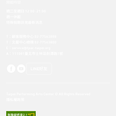
開館時間
週二至週日 12:00 -21:00

週一休館

特殊假期詳見最新消息
T：顧客服務中心 02-77563888 

T：北藝中心總機 02-77563800 

E：service@tpac-taipei.org 

A：111081臺北市士林區劍潭路1號
LINE好友
Taipei Performing Arts Center © All Rights Reserved
隱私權政策