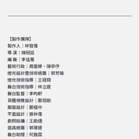
【製作團隊】
製作人｜林智偉
導 演｜陳冠廷
編 舞｜李佳蕙
藝術行政｜周盈婷、陳亭伃
燈光設計暨技術統籌｜郭芳瑜
燈光技術指導｜王冠翔
舞台技術指導｜林立逵
舞台監督｜李昀軒
貨櫃視覺設計｜鄭烜勛
服裝設計｜鄭經中
平面設計｜張仲偉
劇照拍攝｜王勛達
道具統籌｜郭璟德
舞台助理｜何致霖