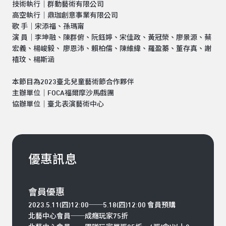
技術執行｜群動藝術有限公司
高空執行｜鼎珈創意事業有限公司
歌 手｜宋添福、孫瑪甯
演 員｜李坤融、陳群俯、阮鈺婷、宋佳政、黃冠榮、廖景源、蔡
宏義、楊峻毅、 廖恩沛、賴柏儒、陳維緯、羅盈蓁、董存真、謝
禧玟、楊斯涵
本節目為2023臺北兒童藝術節合作夥伴
主辦單位｜FOCA福爾摩沙馬戲團
協辦單位｜臺北表演藝術中心
優惠訊息
會員優惠
2023.5.11(四
)12:00
──
5.18(
四
)12:00
會員預購
北藝中心會員──成癮玩家75折