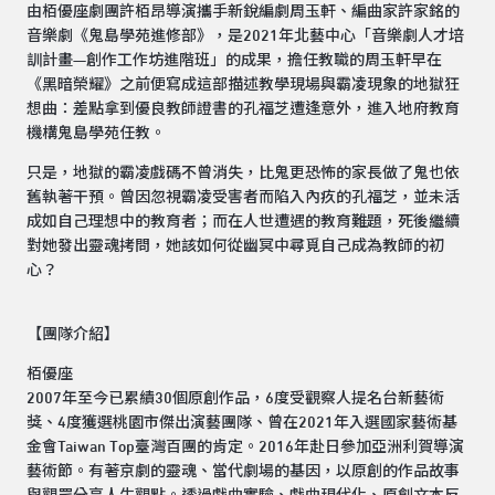
由栢優座劇團許栢昂導演攜手新銳編劇周玉軒、編曲家許家銘的
音樂劇《鬼島學苑進修部》，是2021年北藝中心「音樂劇人才培
訓計畫—創作工作坊進階班」的成果，擔任教職的周玉軒早在
《黑暗榮耀》之前便寫成這部描述教學現場與霸凌現象的地獄狂
想曲：差點拿到優良教師證書的孔福芝遭逢意外，進入地府教育
機構鬼島學苑任教。
只是，地獄的霸凌戲碼不曾消失，比鬼更恐怖的家長做了鬼也依
舊執著干預。曾因忽視霸凌受害者而陷入內疚的孔福芝，並未活
成如自己理想中的教育者；而在人世遭遇的教育難題，死後繼續
對她發出靈魂拷問，她該如何從幽冥中尋覓自己成為教師的初
心？
【團隊介紹】
栢優座
2007年至今已累績30個原創作品，6度受觀察人提名台新藝術
獎、4度獲選桃園市傑出演藝團隊、曾在2021年入選國家藝術基
金會Taiwan Top臺灣百團的肯定。2016年赴日參加亞洲利賀導演
藝術節。有著京劇的靈魂、當代劇場的基因，以原創的作品故事