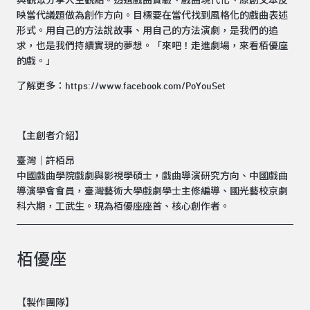
與觀眾分享人生觀點。透過戲曲實驗、戲曲現代化、原創文本反
映當代議題做為創作方向。目標要在當代找到風格化的戲曲表述
形式。用自己的方法說故事、用自己的方法演劇，是我們的追
求，也是我們持續實現的夢想。「來吧！走進劇場，來看栢優座
的戲。」
了解更多：
https://www.facebook.com/PoYouSet
【主創者介紹】
臺灣｜許栢昂
中國戲曲學院戲劇與影視學碩士，戲曲導演研究方向、中國戲曲
導演學會會員，臺灣藝術大學戲劇學士主修編導、國光藝校京劇
科六期，工武生。現為栢優座座首、核心創作者。
栢優座
【製作團隊】