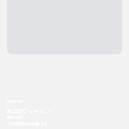
開館時間
週二至週日 12:00 -21:00

週一休館

特殊假期詳見最新消息