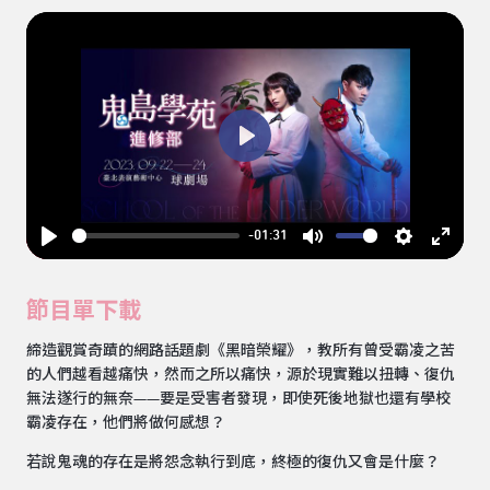
Play
-01:31
Play
Mute
Settings
Enter
fullsc
節目單下載
締造觀賞奇蹟的網路話題劇《黑暗榮耀》，教所有曾受霸凌之苦
的人們越看越痛快，然而之所以痛快，源於現實難以扭轉、復仇
無法遂行的無奈——要是受害者發現，即使死後地獄也還有學校
霸凌存在，他們將做何感想？
若說鬼魂的存在是將怨念執行到底，終極的復仇又會是什麼？