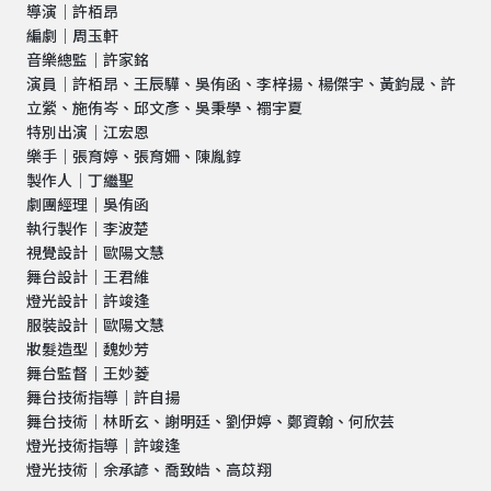
導演｜許栢昂
編劇｜周玉軒
音樂總監｜許家銘
演員｜許栢昂、王辰驊、吳侑函、李梓揚、楊傑宇、黃鈞晟、許
立縈、施侑岑、邱文彥、吳秉學、禤宇夏
特別出演｜江宏恩
樂手｜張育婷、張育姍、陳胤錞
製作人｜丁繼聖
劇團經理｜吳侑函
執行製作｜李波楚
視覺設計｜歐陽文慧
舞台設計｜王君維
燈光設計｜許竣逢
服裝設計｜歐陽文慧
妝髮造型｜魏妙芳
舞台監督｜王妙菱
舞台技術指導｜許自揚
舞台技術｜林昕玄、謝明廷、劉伊婷、鄭資翰、何欣芸
燈光技術指導｜許竣逢
燈光技術｜余承諺、喬致皓、高苡翔