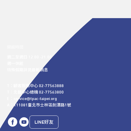
開館時間
週二至週日 12:00 -21:00

週一休館

特殊假期詳見最新消息
T：顧客服務中心 02-77563888 

T：北藝中心總機 02-77563800 

E：service@tpac-taipei.org 

A：111081臺北市士林區劍潭路1號
LINE好友