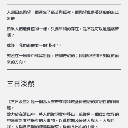
人類因為慾望，而產生了痛苦與孤寂。而慾望像是蔓延般的無止
無盡——
如果人們能像植物一樣，只要單純的存在，是不是可以遠離痛苦
呢？
或許，我們都需要一個”指引”。
宛若在一場夢中或冥想裡，恍惚奇幻的；卻隱約得到不知從何而
來的方向。
三日淡然
《三日淡然》是一個為大眾帶來跨領域藝術體驗的實驗性創作團
體。
致力於在演出中，將人們從現實中移出；能從另一個虛幻世界的
視角重新看待既有的人事物。以此挖掘及療癒人與人、人與自
我、人與自然間的疏離與衝突，從而長出心的力量。