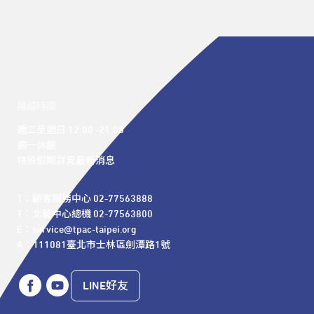
開館時間
週二至週日 12:00 -21:00

週一休館

特殊假期詳見最新消息
T：顧客服務中心 02-77563888 

T：北藝中心總機 02-77563800 

E：service@tpac-taipei.org 

A：111081臺北市士林區劍潭路1號
LINE好友