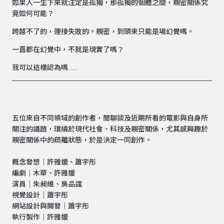
如果人一生下來就注定是孤獨，那孤獨的個體之間，親密關係究
竟如何可能？
跨越不了的，連接失敗的。親密，到頭來只能是場幻覺嗎。
一直都在幻覺中，不就是現實了嗎？
我可以這樣認為嗎……
五位來自不同領域的創作者，閒聊談及近期所看的電影與自身所
關注的議題，環繞於現代社會、科技及親密關係，尤其感興趣於
親密關係中的疏離狀態，於是決定一同創作。
概念發想｜許雅媛、蕭宇彤
編劇｜木華、許雅媛
演員｜朱昶維、吳品誼
視覺設計｜蕭宇彤
網站設計與開發｜蕭宇彤
執行製作｜許雅媛