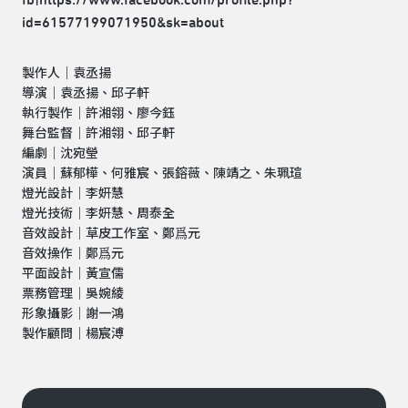
id=61577199071950&sk=about
製作人｜袁丞揚
導演｜袁丞揚、邱子軒
執行製作｜許湘翎、廖今鈺
舞台監督｜許湘翎、邱子軒
編劇｜沈宛瑩
演員｜蘇郁樺、何雅宸、張鎔薇、陳靖之、朱珮瑄
燈光設計｜李妍慧
燈光技術｜李妍慧、周泰全
音效設計｜草皮工作室、鄭爲元
音效操作｜鄭爲元
平面設計｜黃宣儒
票務管理｜吳婉綾
形象攝影｜謝一鴻
製作顧問｜楊宸溥