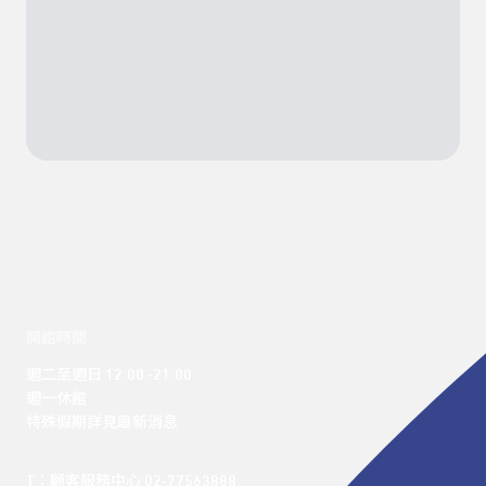
開館時間
週二至週日 12:00 -21:00

週一休館

特殊假期詳見最新消息
T：顧客服務中心 02-77563888 
