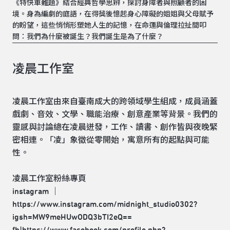
《特快車難題》結合經典哲學思辨，探討身障者與照顧者的困
境。身為編劇的庭語，在得獎後憶起身心障礙的姐姐與父母賦予
的盼望，這些悄悄形塑她人生的記憶，在命運與倫理拉扯間叩
問：我們為什麼被誕生？我們誕生是為了什麼？
凌晨工作室
凌晨工作室由來自臺南成大的跨領域學生組成，成員涵蓋
戲劇、音效、文學、職能治療、創意產業等背景。我們的
靈感與討論總在凌晨迸發，工作、讀書、創作皆與夜晚緊
密相連。「凌」象徵從零開始，寓意所有的起點與可能
性。
凌晨工作室粉絲專頁
instagram ｜
https://www.instagram.com/midnight_studio0302?
igsh=MW9meHUwODQ3bTI2eQ==
fb|https://www.facebook.com/profile.php?