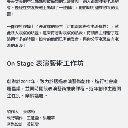
失去丈夫的中年媽媽與被逼婚的年輕鮮肉，兩人都嚮往著老派約
會。歷經在交友軟體上暢聊了一整個月，他們即將迎來初次的見
面！
一群誤打誤撞上了表演課的學生（可能都還帶有老派屬性），就
此跌入表演的坑裡，還秉持著對表演的熱愛，持續自主練習了超
過兩年多的時間，如今的他們已準備登台，與你分享老派自有老
派的浪漫！
On Stage 表演藝術工作坊
創辦於2012年，致力於透過表演藝術創作，進行社會議
題倡議，並同時開設表演藝術推廣課程。近年創作主題關
注性別、樂齡議題。
製作人｜張端筠
執行製作｜王慧雯、洪麗華
音樂設計｜黃筱雯