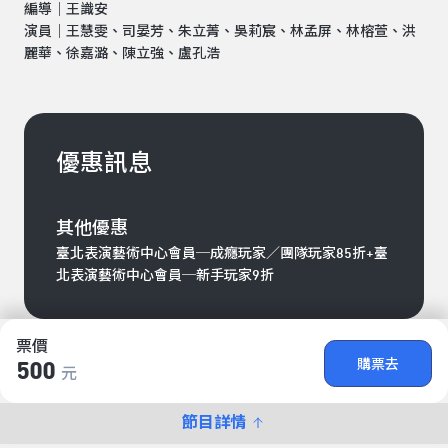
編導｜王識安
演員｜王慧雯、司晏芳、朱立菁、吳莉宸、林孟屏、林榕萱、洪
麗華、徐嘉潞、陳立強、盧孔浩
優惠訊息
其他優惠
臺北表演藝術中心會員─成癮玩家／團隊玩家85折+臺
北表演藝術中心會員─新手玩家9折
票價
購票去
500
元
節目詳情