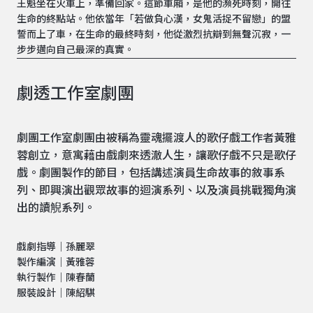
王魁坐在火車上，準備回家。這節車廂，是他的瀕死時刻，開往
生命的終點站。他依當年「若做負心漢，女鬼活捉不留戀」的盟
誓而上了車，在生命的最終時刻，他從激烈抗辯到無聲沉寂，一
步步邁向自己最深的真實。
劇透工作室劇團
劇團工作室劇團由被稱為靈魂擺渡人的歌仔戲工作者黃雅
蓉創立，意寓藉由戲劇來透澈人生，讓歌仔戲不只是歌仔
戲。劇團製作的節目，包括講述演員生命故事的敘事系
列、即興演出觀眾故事的迴演系列、以及演員挑戰獨角演
出的讀觬系列。
戲劇指導｜孫麗翠
製作編演｜黃雅蓉
執行製作｜陳春蘭
服裝設計｜陳紹騏