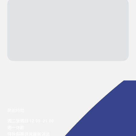
開館時間
週二至週日 12:00 -21:00

週一休館

特殊假期詳見最新消息