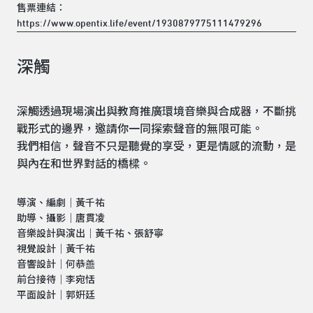
售票連結：
https://www.opentix.life/event/1930879775111479296
深觸
深觸透過現場演出與教育推廣環境音樂與合成器，不斷挑
戰形式的邊界，邀請你一同探索聲音的無限可能。
我們相信，聲音不只是聽覺的享受，更是情感的流動，是
與內在和世界對話的橋樑。
導演、編劇｜黃千祐
助導、攝影｜唐貫凌
音樂設計與演出｜黃千祐、張舒寧
視覺設計｜黃千祐
音響設計｜何恭譱
前台接待｜李宛恬
平面設計｜郭姸廷