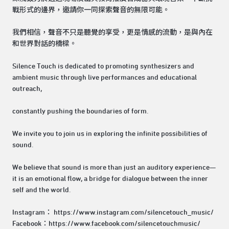
戰形式的邊界，邀請你一同探索聲音的無限可能。
我們相信，聲音不只是聽覺的享受，更是情感的流動，是與內在
和世界對話的橋樑。
Silence Touch is dedicated to promoting synthesizers and
ambient music through live performances and educational
outreach,
constantly pushing the boundaries of form.
We invite you to join us in exploring the infinite possibilities of
sound.
We believe that sound is more than just an auditory experience—
it is an emotional flow, a bridge for dialogue between the inner
self and the world.
Instagram： https://www.instagram.com/silencetouch_music/
Facebook：https://www.facebook.com/silencetouchmusic/