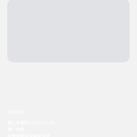
開館時間
週二至週日 12:00 -21:00

週一休館

特殊假期詳見最新消息