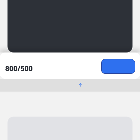
優惠訊息
其他優惠
臺北表演藝術中心會員─成癮玩家／團隊玩家85折+臺
北表演藝術中心會員─新手玩家9折
票價
購票去
800/​500
元
節目詳情