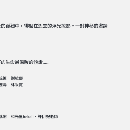
後的孤獨中，徘徊在逝去的浮光掠影。一封神秘的邀請
的生命最溫暖的傾訴……
統籌｜謝維宸
統籌｜林采霓
感謝｜和光里hekali、許伊妃老師