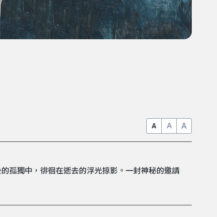
A
A
A
後的孤獨中，徘徊在逝去的浮光掠影。一封神秘的邀請