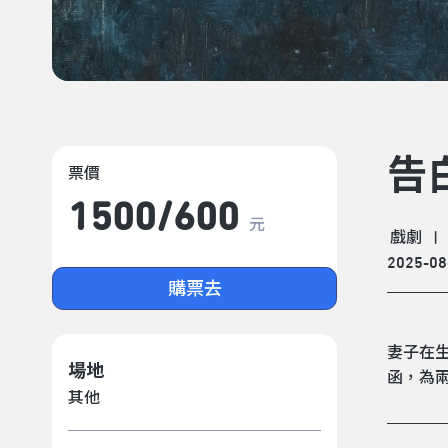
告
票價
1500/​600
元
戲劇
|
2025-08
購票去
妻子在
場地
函，為
其他