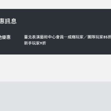
惠訊息
臺北表演藝術中心會員─成癮玩家／團隊玩家85
他優惠
新手玩家9折