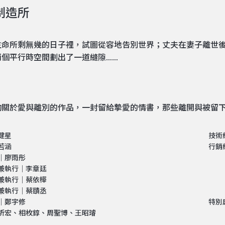
制造所
生命所剩無幾的日子裡，試圖從容地告別世界；丈夫在妻子離世
兩個平行時空間劃出了一道縫隙……
齣關於愛與離別的作品，一封留給摯愛的情書，那些離開與被留下
健星
技術
若涵
行銷
｜廖雨彤
兼執行｜李章廷
兼執行｜蔡依樺
兼執行｜蔡賾丞
｜鄭宇修
特別
祈宏、相枚錞、周聖博、王昭璿