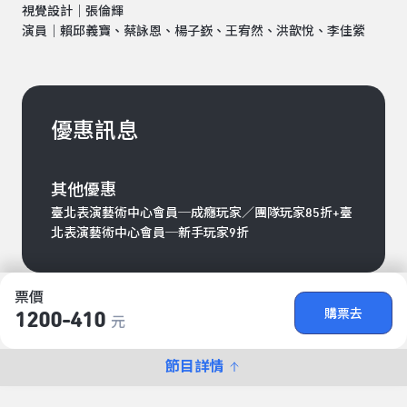
視覺設計｜張倫輝
演員｜賴邱義寶、蔡詠恩、楊子嶔、王宥然、洪歆悅、李佳縈
優惠訊息
其他優惠
臺北表演藝術中心會員─成癮玩家／團隊玩家85折+臺
北表演藝術中心會員─新手玩家9折
票價
購票去
1200-410
元
節目詳情