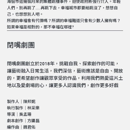
海佃市這幾個月來的集體跳樓事件，迫使政府將強行介入。年輕
人們，別再跳了......再跳下去，幸福城市都要給跳沒了，想想自
己，也想想別人吧。
所謂的幸福會有代價嗎？所謂的幸福難道只會有少數人擁有嗎？
如果幸福是相對的，那不幸福在哪裡?
閉嘴劇團
閉嘴劇團創立於2018年，挑戰自我、探索創作的可能，
讓藝術融入日常生活，我們深信，藝術應該是自由、開放
的，更希望創作讓觀眾享受的作品，利用我們熱愛這片土
地以及愛劇場的心，讓更多人認識我們，創作更多好戲
製作人｜陳邦妮
執行製作｜林采樂
導演｜吳孟珊
劇本創作｜方鏞磊
編作曲｜魏君佑