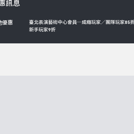
惠訊息
臺北表演藝術中心會員─成癮玩家／團隊玩家85
他優惠
新手玩家9折