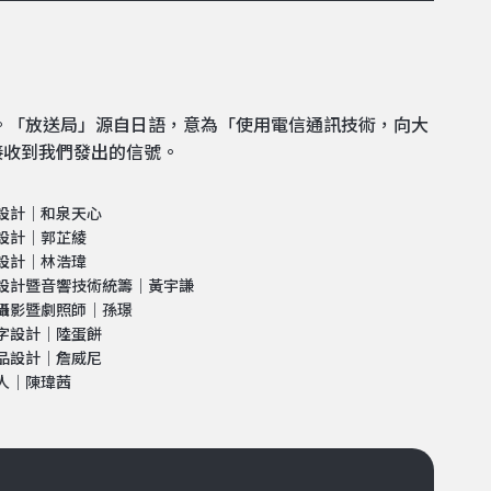
領。「放送局」源自日語，意為「使用電信通訊技術，向大
接收到我們發出的信號。
設計｜和泉天心
設計｜郭芷綾
設計｜林浩瑋
設計暨音響技術統籌｜黃宇謙
攝影暨劇照師｜孫璟
字設計｜陸蛋餅
品設計｜詹威尼
人｜陳瑋茜