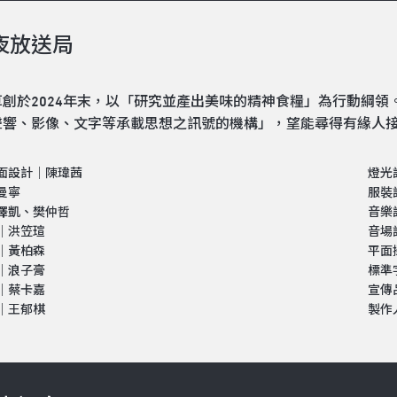
夜放送局
草創於2024年末，以「研究並產出美味的精神食糧」為行動綱
聲響、影像、文字等承載思想之訊號的機構」，望能尋得有緣人
面設計｜陳瑋茜
燈光
曼寧
服裝
澤凱、樊仲哲
音樂
｜洪笠瑄
音場
｜黃柏森
平面
｜浪子膏
標準
｜蔡卡嘉
宣傳
｜王郁棋
製作