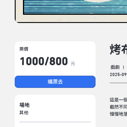
烤
票價
1000/​800
元
戲劇
|
2025-09
購票去
這是一
場地
截然不
其他
慢慢地