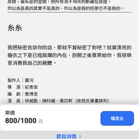
房間，最私密的空間，把所有見不得光的都藏在這裡。
你以為是真的其實不是真的，你以為是假的但那也不是假的。
糸糸
我把秘密告訴你的話，那就不算秘密了對吧？就算漂亮的
糖衣之下是已經腐爛的內在，剖開之後賣票給你，我很樂
意消費我自己的屍體。
製作人｜蕭河
導 演｜紀柔安
編 劇｜詹博丞
演 員｜林威凱、陳科縉、黃苡軒（依姓氏筆畫排列）
票價
購票去
800/​1000
元
節目詳情