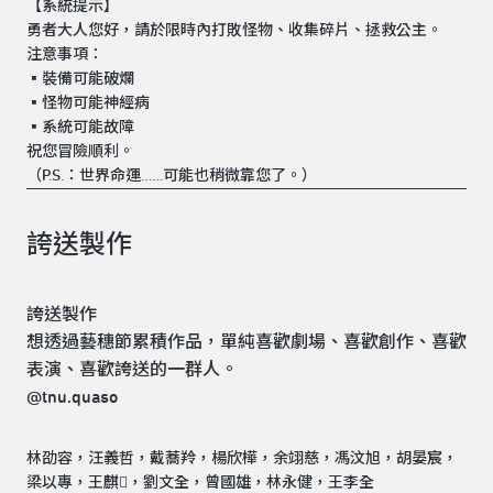
【系統提示】
勇者大人您好，請於限時內打敗怪物、收集碎片、拯救公主。
注意事項：
▪️裝備可能破爛
▪️怪物可能神經病
▪️系統可能故障
祝您冒險順利。
（P.S.：世界命運……可能也稍微靠您了。）
誇送製作
誇送製作
想透過藝穗節累積作品，單純喜歡劇場、喜歡創作、喜歡
表演、喜歡誇送的一群人。
@tnu.quaso
林劭容，汪義哲，戴蕎羚，楊欣樺，余翊慈，馮汶旭，胡晏宸，
梁以專，王麒𨞾，劉文全，曾國雄，林永健，王李全