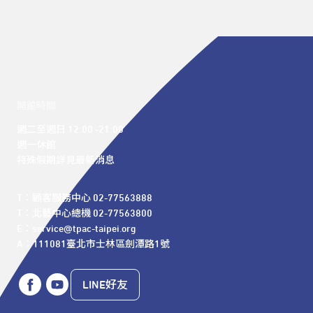
開館時間
週二至週日 12:00 -21:00

週一休館

特殊假期詳見最新消息
T：顧客服務中心 02-77563888 

T：北藝中心總機 02-77563800 

E：service@tpac-taipei.org 

A：111081臺北市士林區劍潭路1號
LINE好友