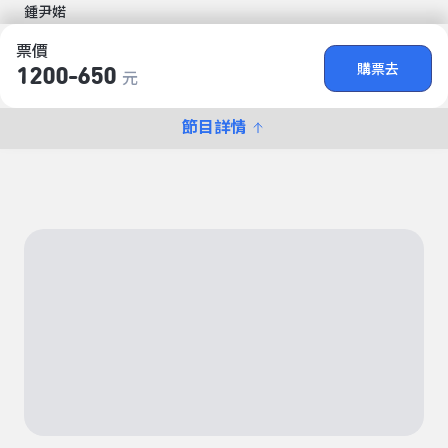
鍾尹婼
票價
購票去
1200-650
元
節目詳情