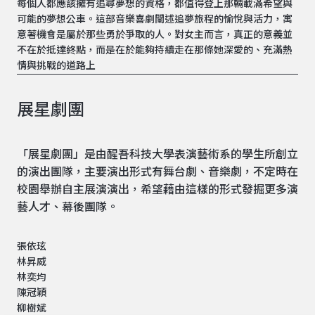
每個人都應該擁有追尋夢想的資格，都值得登上那輛載滿希望與
可能的夢想公車。這部音樂喜劇闡述追夢旅程的愉悅與活力，寓
意著機會是屬於那些勇於爭取的人。對女主而言，真正的意義並
不在於抵達終點，而是在於能夠持續走在那條她深愛的、充滿熱
情與挑戰的道路上
展星劇團
「展星劇團」是由醒吾科技大學表演藝術系的學生所創立
的演出團隊，主要演出形式有舞台劇、音樂劇，不定時在
校園舉辦自主展演演出，希望藉由這樣的形式發掘更多演
藝人才、幕後團隊。
張依玹
林昇威
林奕均
陳冠穎
柳樹斌