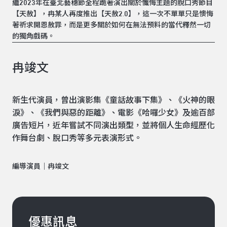
繼2023年在臺北藝穗節全程跪著演出關於懺悔主題的脫口秀節目
【天赦】，冉某人再度推出【天赦2.0】，這一次不單單只是懊悔
著祈求開恩赦罪，而是更多關於如何在無法預料的當代釋然一切
的獨角戲碼。
冉竣文
新生代演員，曾出演影集《童話故事下集》、《火神的眼
淚》、《我們與惡的距離》、電影《哈囉少女》及逾百部
廣告短片，近年嘗試不同演出類型，並將個人生命經歷化
作舞台劇、脫口秀等多元表演形式。
編導演員｜冉竣文
優惠訊息