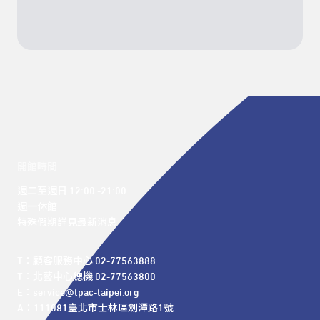
開館時間
週二至週日 12:00 -21:00

週一休館

特殊假期詳見最新消息
T：顧客服務中心 02-77563888 

T：北藝中心總機 02-77563800 

E：service@tpac-taipei.org 

A：111081臺北市士林區劍潭路1號