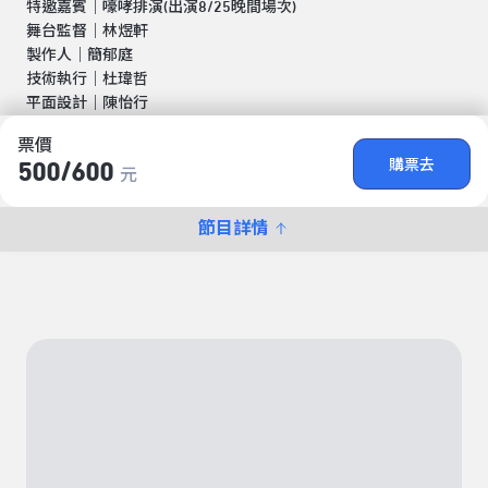
特邀嘉賓｜嚎哮排演(出演8/25晚間場次)
舞台監督｜林煜軒
製作人｜簡郁庭
技術執行｜杜瑋哲
平面設計｜陳怡行
票價
購票去
500/​600
元
節目詳情