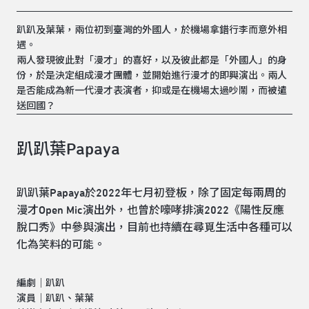
趴趴及葉葉，兩位初到臺灣的外國人，於機場拿錯行李而意外相
遇。
兩人發現彼此對「漫才」的喜好，以及彼此都是「外國人」的身
份，於是決定組成漫才團體，並開始進行漫才的即興演出。兩人
是否能成為新一代漫才表演者，抑或是在機場太過吵鬧，而被遣
送回國？
趴趴葉Papaya
趴趴葉Papaya於2022年七月初登板，除了固定每兩周的
漫才Open Mic演出外，也曾於嚎哮排演2022《陽性反應
脫口秀》中參與演出，目前也持續在尋覓生活中各種可以
化為笑料的可能。
編劇｜趴趴
演員｜趴趴、葉葉