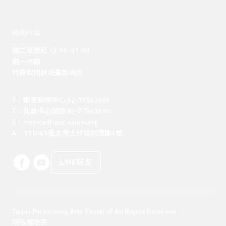
開館時間
週二至週日 12:00 -21:00

週一休館

特殊假期詳見最新消息
T：顧客服務中心 02-77563888 

T：北藝中心總機 02-77563800 

E：service@tpac-taipei.org 

A：111081臺北市士林區劍潭路1號
LINE好友
Taipei Performing Arts Center © All Rights Reserved
隱私權政策