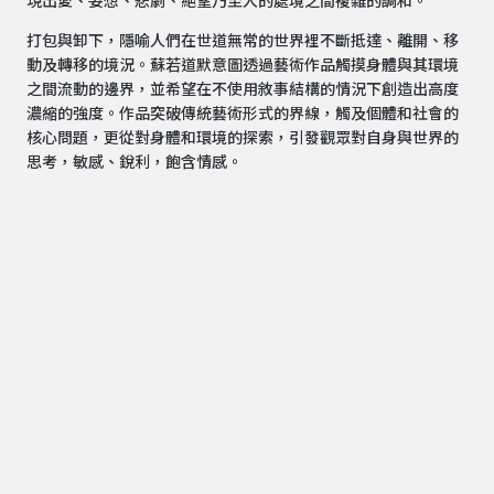
現出愛、妄想、悲劇、絕望乃至人的處境之間複雜的調和。
打包與卸下，隱喻人們在世道無常的世界裡不斷抵達、離開、移
動及轉移的境況。蘇若道默意圖透過藝術作品觸摸身體與其環境
之間流動的邊界，並希望在不使用敘事結構的情況下創造出高度
濃縮的強度。作品突破傳統藝術形式的界線，觸及個體和社會的
核心問題，更從對身體和環境的探索，引發觀眾對自身與世界的
思考，敏感、銳利，飽含情感。