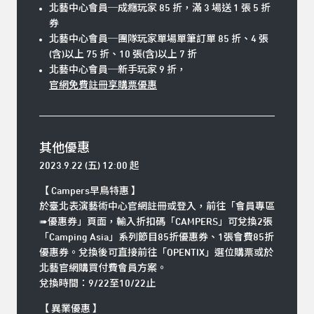
北藝中心會員
─
成癮玩家 85 折，滿 3 場送 1 張 5 折
券
北藝中心會員
─
團隊玩家單場單筆訂單 85 折、4 張
(含)以上 75 折、10 張(含)以上 7 折
北藝中心會員─新手玩家 9 折，
官網免費註冊享購票優惠
其他優惠
2023.9.22 (五
) 12:00 起
【 Campers早鳥特惠 】
於臺北表演藝術中心官網註冊或登入，前往「會員專區
➠優惠券」頁面，輸入折扣碼「CAMPERS」可兌換2張
「Camping Asia」系列節目85折優惠券、1張會費85折
優惠券。兌換後可直接前往「OPENTIX」選位購票或於
北藝官網購買付費會員方案。
兌換時間：9/22至10/22止
【 異業優惠 】