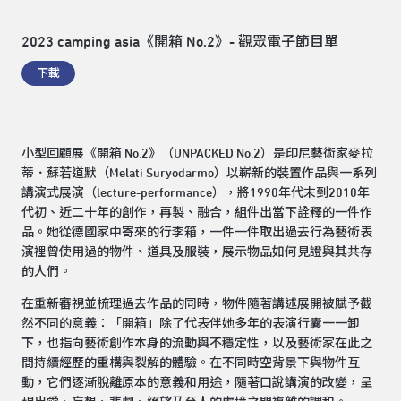
2023 camping asia《開箱 No.2》- 觀眾電子節目單
下載
小型回顧展《開箱 No.2》（UNPACKED No.2）是印尼藝術家麥拉
蒂．蘇若道默（Melati Suryodarmo）以嶄新的裝置作品與一系列
講演式展演（lecture-performance），將1990年代末到2010年
代初、近二十年的創作，再製、融合，組件出當下詮釋的一件作
品。她從德國家中寄來的行李箱，一件一件取出過去行為藝術表
演裡曾使用過的物件、道具及服裝，展示物品如何見證與其共存
的人們。
在重新審視並梳理過去作品的同時，物件隨著講述展開被賦予截
然不同的意義：「開箱」除了代表伴她多年的表演行囊一一卸
下，也指向藝術創作本身的流動與不穩定性，以及藝術家在此之
間持續經歷的重構與裂解的體驗。在不同時空背景下與物件互
動，它們逐漸脫離原本的意義和用途，隨著口說講演的改變，呈