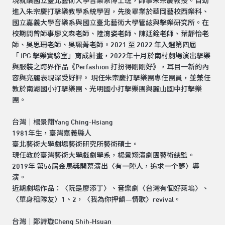
現就讀國立臺北藝術大學音樂系博士班，師事朱宗慶教授。自幼
進入朱宗慶打擊樂教學系統學習，先後畢業於華岡藝校西樂科、
國立嘉義大學音樂系與國立臺北藝術大學管絃與擊樂研究所。在
校期間曾師事廖文森老師、陸淯姿老師、陳廷銓老師、葉靜怡老
師、吳思珊老師、吳珮菁老師。2021 至 2022 年入選第四屆
「JPG 擊樂實驗室」育成計畫，2022年十月於南村劇場演出擊樂
與服裝之跨界作品《Perfashion 打扮得剛剛好》，耳目一新的內
容與亮麗表現深受好評。 現任朱宗慶打擊樂團專任團員，並兼任
教於南湖國小打擊樂團、光明國小打擊樂團與麗山國中打擊樂
團。
台灣｜楊景翔Yang Ching-Hsiang
1981年生，臺灣嘉義縣人
臺北藝術大學劇場藝術研究所藝術碩士。
現任教於臺灣藝術大學戲劇學系，楊景翔演劇團藝術總監。
2019年 第56屆金馬獎開幕演出〈有一陣人，追求一个夢〉導
演。
近期劇場作品：〈阮是廖添丁〉、音樂劇〈台灣有個好萊塢〉、
〈單身租隊友〉1、2，〈我為你押韻—情歌〉revival。
台灣｜鄭詩璇Cheng Shih-Hsuan