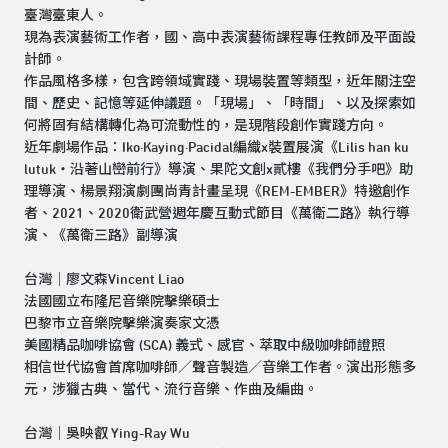
臺灣臺東人。
現為表演藝術工作者，國、高中表演藝術課程專任教師及平面設
計師。
作品風格多樣，包含跨領域實踐、現場裝置等類型，近年關注空
間、歷史、記憶等延伸議題。「現場」、「時間」、以及探索如
何將固有結構轉化為可流動性的，是現階段創作實踐方向。
近年劇場作品：Iko·Kaying·Pacidal編織x裝置展演《Lilis han ku
lutuk・沿著山巒前行》導演、果陀文創x貳樓《我們分手吧》助
理導演、楊景翔演劇團尚青計畫呈現《REM-EMBER》特邀創作
者、2021、2020衛武營週年慶互動式節目《萬衛二路》執行導
演、《萬衛三路》副導演
台灣｜廖文森Vincent Liao
法國國立布隆尼音樂院擊樂碩士
巴黎市立音樂院擊樂演奏家文憑
美國精品咖啡協會 (SCA) 義式、感官、萃取中級咖啡師證照
相信世代協會首席咖啡師／聲音製造／音樂工作者。演出形態多
元，涉獵古典、當代、流行音樂、作曲及編曲。
台灣｜吳映叡 Ying-Ray Wu