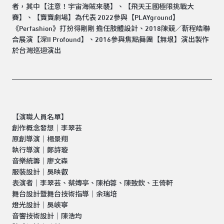
者，其中【注意！宇宙海賊來襲】、【飛天王國極限挑戰大
賽】、【寶寶劇場】為代表 2022參與【PLAYground】
《Perfashion》打扮得剛剛 擔任肢體設計、2018陳競／靳程皓聯
合展演【深II Profound】、2016參與焦點舞團【無垠】演出製作
於台灣巡迴演出
【演職人員名單】
創作概念發想｜李翠芸
原創導演｜楊景翔
執行導演｜鄭詩璇
音樂統籌｜廖文森
服裝設計｜吳映叡
表演者｜李翠芸、蔡嫥亭、陳柏蓉、陳致欽、王倚軒
舞台設計暨舞台技術指導｜余瑞培
燈光設計｜吳峽寧
音響技術設計｜陳浩均