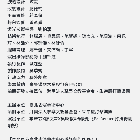
肢體設計｜陳競
妝髮設計｜紀雅筠
平面設計｜莊易倫
舞台監督｜黃彥眞
燈光技術指導｜劉柏漢
技術執行｜林瑞恩、毛思語、陳賢達、陳崇文、陳昱澍、何佩
芹、林浩介、郭璟儀、林毓倫
服裝管理｜廖瑩璇、宋沛昀、丁寧
演出攝錄影紀錄｜劉千鈺
執行製作｜蔡超聖
製作顧問｜吳季娟
行政協力｜藝外創意
樂器贊助｜豪聲樂器木業股份有限公司
前期研發支持單位｜財團法人擊樂文教基金會、朱宗慶打擊樂團
主辦單位｜臺北表演藝術中心
策劃單位｜財團法人擊樂文教基金會、朱宗慶打擊樂團
演出單位｜李翠芸X廖文森X吳映叡X楊景翔《Perfashion打扮得剛
剛好》
「本節目為臺北表演藝術中心委託創作作品。」