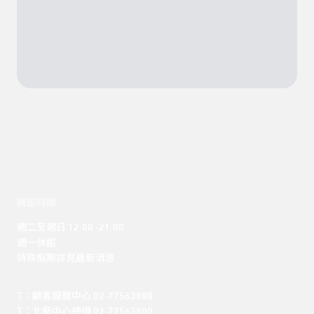
開館時間
週二至週日 12:00 -21:00

週一休館

特殊假期詳見最新消息
T：顧客服務中心 02-77563888 

T：北藝中心總機 02-77563800 
