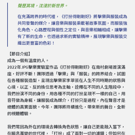
聲歷其境，沈浸於新世界。
在充滿跨界的時代裡，《打扮得剛剛好》將擊樂與服裝成為
共同發聲的媒介，讓音樂與服裝乘載著故事氛圍，而服裝強
化角色、心路歷程與個性之定位，與音樂相輔相成，讓擊樂
有了新的生命，也透過求新的實驗精神，展現擊樂與服裝交
織出更豐富的色彩！
【節目介紹】
成為一個有溫度的人。
2022年JPG擊樂實驗室作品《打扮得剛剛好》在南村劇場首演滿
座，好評不斷！團隊透過「擊樂」與「服裝」的跨界結合，試圖
在各種服裝造型，呈現出擊樂家李翠芸在人生不同時期的狀態與
心境，以正、反的換位思考為主軸，詮釋在不同的人生階段中，
我們扮演不同的身份，用各種不同的打扮呈現不一樣的自己。用
音符做為身軀，讓服裝成為媒介，打扮只是過程，內在聲音才是
總體的真實面貌。今年，團隊將持續進化，帶來新的舞台，全新
的視聽體驗。
我們常因為外在的環境去轉換角色狀態，讓自己更能融入當下，
在瞬息萬變的世代裡，「打扮」成了面對一切的濾鏡；但如何在