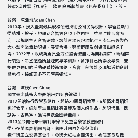
峽寧X邱俊霖《風景》、歌劇院 新藝計畫《包在我身上》，等。
台灣｜陳浩均Adam Chen
2013年，投入臺灣最具規模硬體技術公司民偉視訊，學習並執行
從結構、燈光、視訊到音響等各項工作內容。並專注於音響面
向，以規劃空間音響硬體、設計音場及現場執行。多年來參與各
大小型商業活動現場、展覽會場、藝術節慶及劇場演出超過千
場。2022年，以成為更具全方位整合型能力為自我期許，籌組陳
氏製造，希望透過所歷經的專業訓練，發揮自己所學及專長。並
提供更適切的活動硬體技術規劃、音響工程設計及現場活動企劃
暨執行，接觸更多不同產業領域。
台灣｜陳競Chen Ching
國立臺北藝術大學舞蹈研究所 表演碩士
2012開始進行教學及創作，超過20間舞蹈教室、6所藝才舞蹈班
進行教學；編創學生舞蹈比賽團體及個人組作品，跨現代舞、民
族舞、古典舞，獲得無數全國賽佳績。
2013至今擔任朱宗慶打擊樂團兒童音樂會肢體設計
從小在蘭陽舞蹈團習舞，隨團赴國內外參與演出
近年與王立安導演合作，參與大紅桔劇團演出，擔任演員及舞