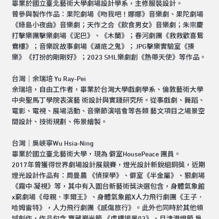
畢業於國立臺北藝術大學劇場設計學系，主修服裝設計。
曾參與製作作品：果陀劇場《吻我吧！娜娜》音樂劇、果陀劇場
《綠島小夜曲》音樂劇；天作之合《飲食男女》音樂劇；朱宗慶
打擊樂團擊樂劇場《泥巴》、《木蘭》；春河劇團《救救歡喜鴛
鴦樓》；音樂說故事劇場《湖底之鬼》；JPG擊樂實驗室《揍
樂》《打扮的剛剛好》；2023 SML樂劇創《熱帶天使》等作品。
台灣｜余瑞培 Yu Ray-Pei
余瑞培，自由工作者，畢業於台灣大學戲劇學系、倫敦藝術大學
中央聖馬丁學院表演藝 術設計與實踐研究所。從事戲劇、舞蹈、
電影、電視、展場活動、音樂節演唱會等各類 藝文項目之場景空
間設計、技術規劃、佈景繪製。
台灣｜吳峽寧Wu Hsia-Ning
畢業於國立臺北藝術大學，現為 僻室HousePeace 團員。
2017年曾獲得世界劇場設計展競賽，燈光設計新銳組銅獎，近期
燈光設計作品有：周曼農 《偵探學》、僻室《半金屬》、狠劇場
《霧中·凝視》等，其中有入圍台新藝術獎決選包含，身體氣象館
x窮劇場《母親．李爾王》、身體氣象館X人力飛行劇團《王子．
哈姆雷特》，人力飛行劇團《感傷旅行》。此外也同時於其他領
域創作，作品包含 寶藏巖光節 《虛構場景02》、月津港燈節 吳