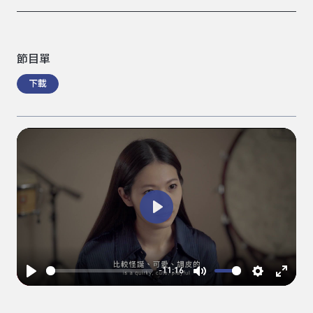
節目單
下載
Play
-11:16
Play
Mute
Settings
Enter
fullsc