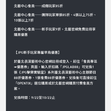
北藝中心會員──成癮玩家85折
北藝中心會員──團隊玩家單張85折、4張以上75折、
10張以上7折
北藝中心會員──新手玩家9折，北藝官網
免費註冊
享
購票優惠
【JPG新手玩家專屬早鳥優惠】
於臺北表演藝術中心官網
註冊或登入
，前往「會員專區
➠優惠券」頁面，輸入折扣碼「JPGLAB88」可兌換1
張《JPG擊樂實驗室》系列臺北表演藝術中心主辦節目
88折優惠券、1張會費88折優惠券。兌換後可直接前往
「OPENTIX」選位購票或於北藝官網購買付費會員方
案。
兌換時間：9/22至10/22止