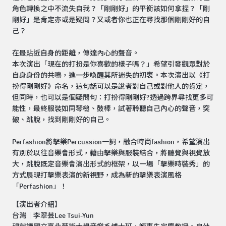
角色轉換之中不流失自我？「剛剛好」的平衡該如何拿捏？「剛
剛好」是肯定亦或是疑問？又或者你也正在尋找那個剛剛好的自
己？
在最貼近自身的距離，傳達內心的聲音。
本次演出「現在的打扮是你喜歡的樣子嗎？」希望引發觀眾對於
自身身份的共鳴，進一步喚醒其所迷失的初衷。本次演出以《打
扮得剛剛好》命名，這句話可以是說者對⾃己或對他人的肯定，
但同時，也可以是個疑問句：打扮得剛剛好?透過跨界尋找更多可
能性，最終服裝如同琴槌、鼓棒，試著聆聽自己內心的聲音，突
破、跳脫，找到剛剛好的自己。
Perfashion將擊樂Percussion一詞，融合時尚fashion，希望演出
有別於以往音樂會形式，藉由擊樂與服裝結合，將聽覺與視覺放
大，跳脫既定音樂會演出形式的框架，以一場「擊樂時裝秀」的
方式展現打擊樂表演的新視野，成為新的擊樂表演風格
「Perfashion」！
【演出者介紹】
台灣｜李翠芸Lee Tsui-Yun