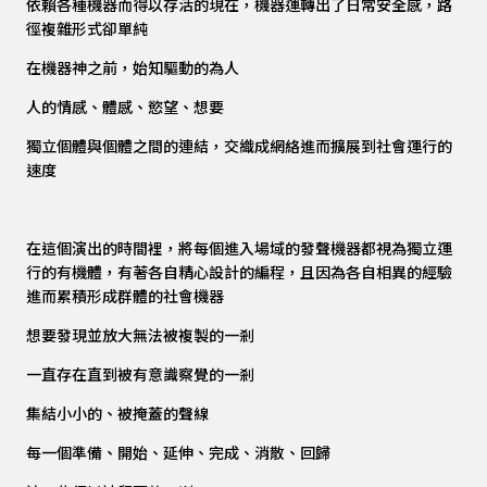
依賴各種機器而得以存活的現在，機器運轉出了日常安全感，路
徑複雜形式卻單純
在機器神之前，始知驅動的為人
人的情感、體感、慾望、想要
獨立個體與個體之間的連結，交織成網絡進而擴展到社會運行的
速度
在這個演出的時間裡，將每個進入場域的發聲機器都視為獨立運
行的有機體，有著各自精心設計的編程，且因為各自相異的經驗
進而累積形成群體的社會機器
想要發現並放大無法被複製的一剎
一直存在直到被有意識察覺的一剎
集結小小的、被掩蓋的聲線
每一個準備、開始、延伸、完成、消散、回歸