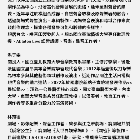
獎」取得法國國立巴黎高等音樂院(CNSMDP)文憑。以詮釋現代音
樂作品為中心，沿著當代音樂發展的脈絡，延伸至對聲音的熱
愛。近年專注於模組合成器、自然聲音取樣及原聲樂器的融合，
透過劇場式聲響演出、專輯製作、現場聲音表演和跨域合作來實
踐創作理念、探索各種發聲可能和聆聽的多樣性。
現居台北，噪音印製發起人。現為國立臺灣藝術大學專任助理教
授、Ableton Live 認證講師、音樂 / 聲音工作者。
洪于雯
南投人。國立臺北教育大學音樂教育系畢業，主修打擊樂，後赴
法國國立里昂高等音樂院學習現代音樂；2012年返臺後以打擊樂
為根本參與其他藝術領域創作及演出，近期作品關注生活日常與
現代音樂的融合連結，2022年於兩廳院新點子實驗場發表作品<<
聲妖錄>>；現為一公聲藝術核心成員、國立臺南藝術大學、台南
大學、東華大學音樂系兼任助理教授；以演奏者、教育工作者、
創作者等多重身分致力於表演藝術。
林育德
劇場、影像配樂，聲音工作者。曾參與江之翠劇場、窮劇場共製
《感謝公主》，窮劇場《大世界娛樂場III》、《親密》等製作。
目前進駐C-LAB CREATORS計畫，研究、推廣筆記本電腦現場編