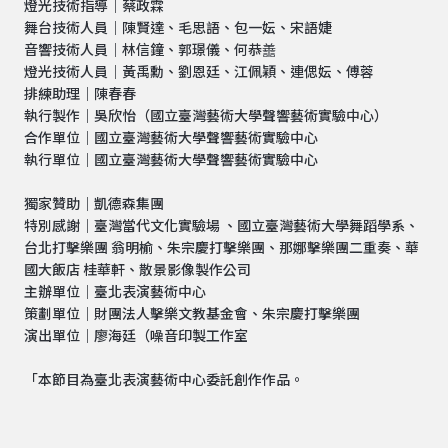
燈光技術指導｜蔡政霖
舞台技術人員｜陳賢達、毛思語、包一妘、宋語婕
音響技術人員｜林信鐘、郭璟儀、何恭譱
燈光技術人員｜黃禹勳、劉恩廷、江佩穎、連偲妘、傅蓉
排練助理｜陳春春
執行製作｜吳欣怡（國立臺灣藝術大學聲響藝術實驗中心）
合作單位｜國立臺灣藝術大學聲響藝術實驗中心
執行單位｜國立臺灣藝術大學聲響藝術實驗中心
獨家贊助｜凱德森集團
特別感謝｜臺灣當代文化實驗場 、國立臺灣藝術大學舞蹈學系、
台北打擊樂團 翁明榆、朱宗慶打擊樂團、那娜擊樂團二重奏、華
國大飯店 桂華軒、散景影像製作公司
主辦單位｜臺北表演藝術中心
策劃單位｜財團法人擊樂文教基金會、朱宗慶打擊樂團
演出單位｜廖海廷（噪音印製工作室
「本節目為臺北表演藝術中心委託創作作品。