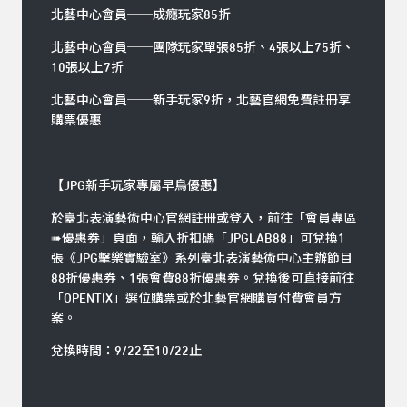
北藝中心會員──成癮玩家85折
北藝中心會員──團隊玩家單張85折、4張以上75折、
10張以上7折
北藝中心會員──新手玩家9折，北藝官網
免費註冊
享
購票優惠
【JPG新手玩家專屬早鳥優惠】
於臺北表演藝術中心官網
註冊或登入
，前往「會員專區
➠優惠券」頁面，輸入折扣碼「JPGLAB88」可兌換1
張《JPG擊樂實驗室》系列臺北表演藝術中心主辦節目
88折優惠券、1張會費88折優惠券。兌換後可直接前往
「OPENTIX」選位購票或於北藝官網購買付費會員方
案。
兌換時間：9/22至10/22止