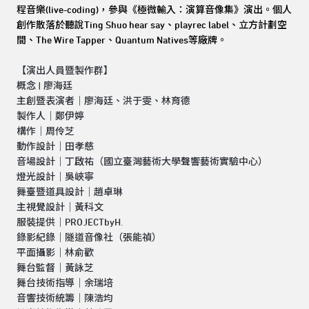
程音樂(live-coding)，參與《極微輸入：演算音像集》演出。個人
創作散落於聽說Ting Shuo hear say、playrec label、立方計劃空
間、The Wire Tapper、Quantum Natives等廠牌。
【演出人員暨製作群】
概念 | 廖海廷
主創暨表演者｜廖海廷、洪于雯、林育德
製作人｜鄭伊婷
構作｜周伶芝
動作設計｜田孝慈
音場設計｜丁啟祐（國立臺灣藝術大學聲響藝術實驗中心）
燈光設計｜吳峽寧
舞臺暨道具設計｜趙卓琳
主視覺設計｜黃科文
服裝提供｜PROJECTbyH.
錄影紀錄｜隧道音像社（張能禎）
平面攝影｜林俞歡
舞台監督｜黃詠芝
舞台技術指導｜余瑞培
音響技術統籌｜陳浩均