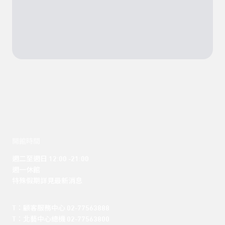
開館時間
週二至週日 12:00 -21:00

週一休館

特殊假期詳見最新消息
T：顧客服務中心 02-77563888 

T：北藝中心總機 02-77563800 
