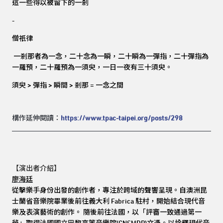
這一些得以被留下的一剎
-
僧祇律
一剎那者為一念，二十念為一瞬，二十瞬為一彈指，二十彈指為
一羅預，二十羅預為一須臾，一日一夜有三十須臾。
須臾 > 彈指 > 瞬間 > 剎那 = 一念之間
構作延伸閱讀：
https://www.tpac-taipei.org/posts/298
【演出者介紹】
廖海廷
從擊樂手身份出發的創作者，專注於跨域的聲響呈現。自澳洲昆
士蘭省音樂院畢業後前往義大利 Fabrica 駐村，開始結合現代音
樂及表演藝術的創作。 隨後前往法國，以「評審一致通過第一