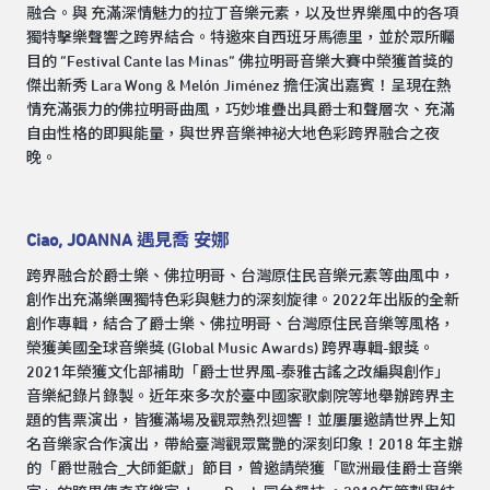
融合。與 充滿深情魅力的拉丁音樂元素，以及世界樂風中的各項
獨特擊樂聲響之跨界結合。特邀來自西班牙馬德里，並於眾所矚
目的 “Festival Cante las Minas” 佛拉明哥音樂大賽中榮獲首獎的
傑出新秀 Lara Wong & Melón Jiménez 擔任演出嘉賓！呈現在熱
情充滿張力的佛拉明哥曲風，巧妙堆疊出具爵士和聲層次、充滿
自由性格的即興能量，與世界音樂神祕大地色彩跨界融合之夜
晚。
Ciao, JOANNA 遇見喬 安娜
跨界融合於爵士樂、佛拉明哥、台灣原住民音樂元素等曲風中，
創作出充滿樂團獨特色彩與魅力的深刻旋律。2022年出版的全新
創作專輯，結合了爵士樂、佛拉明哥、台灣原住民音樂等風格，
榮獲美國全球音樂獎 (Global Music Awards) 跨界專輯-銀獎。
2021年榮獲文化部補助「爵士世界風-泰雅古謠之改編與創作」
音樂紀錄片錄製。近年來多次於臺中國家歌劇院等地舉辦跨界主
題的售票演出，皆獲滿場及觀眾熱烈迴響！並屢屢邀請世界上知
名音樂家合作演出，帶給臺灣觀眾驚艷的深刻印象！2018 年主辦
的「爵世融合_大師鉅獻」節目，曾邀請榮獲「歐洲最佳爵士音樂