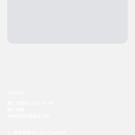
開館時間
週二至週日 12:00 -21:00

週一休館

特殊假期詳見最新消息
T：顧客服務中心 02-77563888 
