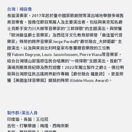
台灣｜楊容喬
長笛演奏家，2017年起於臺中國家歌劇院等演出場地舉辦多場售
票音樂會，皆擔任節目策展人及主要演出者。包括與東京知名爵
士貝斯手安力川大樹等音樂家的“三郎探歌”的主題演出。與榮獲
「歐洲最佳爵士音樂家」及西班牙文化教育部頒發「最佳當代音
樂家」殊榮的跨界音樂家Jorge Pardo的“爵世融合_大師鉅獻” 主
題演出。以及與來自比利時皇家布魯塞爾音樂院的三位教
授 Fabien Degryse, Louis Jassinfossem, Pierre Viana等音樂家，
結合台灣環山部落原住民合唱團的“一夜探歌”主題演出。皆創下
滿場亮眼票房紀錄及熱烈迴響！2022年獨立製作之爵士、佛拉明
哥與台灣原住民古謠跨界創作專輯【爵世融合 羅曼詩】，更是榮
獲【美國全球音樂獎】銀獎的殊榮 (Globle Music Award)。
製作群/演出人員
印度笛、長笛｜王拉菈
吉他、打擊樂器｜梅隆．西梅奈斯