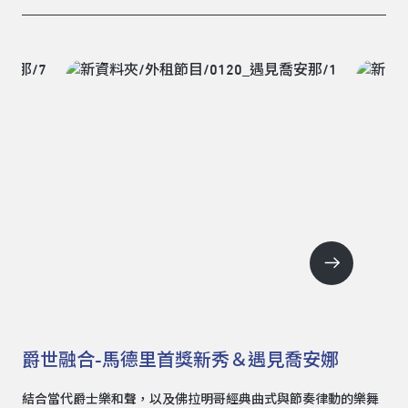
爵世融合-馬德里首獎新秀＆遇見喬安娜
結合當代爵士樂和聲，以及佛拉明哥經典曲式與節奏律動的樂舞