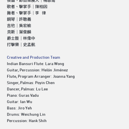
長笛、節目策展人｜楊容喬
歌者、擊掌手｜陳柏因
舞者、擊掌手｜李 律
鋼琴｜許聰義
吉他｜吳宏榆
貝斯｜葉俊麟
爵士鼓｜林偉中
打擊樂｜史孟航
Creative and Production Team
Indian Bansuri Flute: Lara Wong
Guitar, Percussion: Melón Jiménez
Flute, Program Arranger: Joanna Yang
Singer, Palmas: Poyin Chen
Dancer, Palmas: Lu Lee
Piano: Guras Vadu
Guitar: Ian Wu
Bass: Jiro Yeh
Drums: Weichung Lin
Percussion: Hank Shih