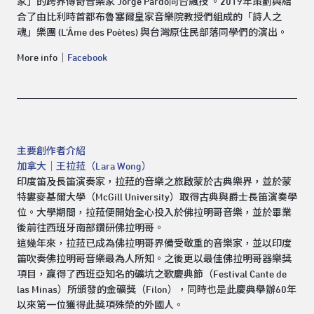
家」的跨界傳奇音樂家 Jorge Pardo同台飆技 。2019年策劃與結
合了由比利時首都布魯塞爾皇家音樂院教授們組成的「詩人之
魂」樂團 (L’Âme des Poètes) 與台灣原住民部落同學們的演出。
More info｜
Facebook
主要創作者介紹
加拿大｜王拉菈（Lara Wong）
印度笛及長笛演奏家，拉菈的音樂之旅啟蒙於古典樂界，並於蒙
特婁麥基爾大學（McGill University）取得古典與爵士長笛演奏學
位。大學期間，拉菈便開始全心投入於佛拉明哥音樂，並於畢業
後前往西班牙南部鑽研佛拉明哥。
這幾年來，拉菈已成為佛拉明哥界備受敬重的音樂家，並以印度
笛吹奏佛拉明哥音樂最為人所知。之後更以最佳佛拉明哥器樂獎
項目，贏得了西班亞知名的礦坑之歌慶典節（Festival Cante de
las Minas）所頒發的金礦獎（Filon），同時也是此慶典舉辦60年
以來第一位獲得此獎項殊榮的外國人。