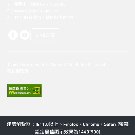
T：北藝中心總機 02-77563800 

E：service@tpac-taipei.org 

A：111081臺北市士林區劍潭路1號
LINE好友
Taipei Performing Arts Center © All Rights Reserved
隱私權政策
建議瀏覽器：IE11.0以上、Firefox、Chrome、Safari (螢幕
設定最佳顯示效果為1440*900)