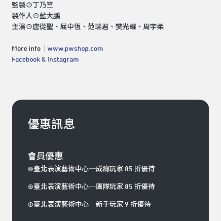
監製⊙丁乃竺
製作人⊙藍大鵬
主演⊙唐從聖、屈中恆、范瑞君、樊光耀、周宇柔
More info｜
www.pwshop.com
Facebook
&
Instagram
優惠訊息
會員優惠
⊛臺北表演藝術中心─成癮玩家 85 折優待
⊛臺北表演藝術中心─團隊玩家 85 折優待
⊛臺北表演藝術中心─新手玩家 9 折優待