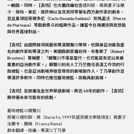
一齣戲。同時，【表坊】也大膽改編包含
達利歐．弗與妻子法蘭
卡．蘭梅
、東尼．庫許納以及貝克特等著名西方劇作家的劇本，
並且重現從哥爾多尼（Carlo Osvaldo Goldoni）到馬里沃（Pierre
de Marivaux）等戲劇泰斗的經典作品。讓當今台灣潮流與思想能
與世界直接對話。
【表坊】由國際級得獎藝術導演賴聲川帶領，他躋身亞洲最負盛
名的劇作家和導演之列。美國戲劇家羅伯特．布魯斯丁（Robert
Brustein）曾稱譽：「賴聲川不僅是當代、也可能是有史以來最
重要的亞洲劇作家。」賴聲川的夫人丁乃竺擔任表演工作坊的行
政總監，也是亞洲劇場界極受尊崇的劇場製作人。丁乃箏創作並
導演許多新作，同時也擔任藝術總監，挑戰再創高峰。
【表坊】足跡遍及全世界華語劇場。將近 40年的創作，【表坊】
期待著未來可能有的挑戰。
藝術總監⊙賴聲川
原著⊙達利歐．弗（Dario Fo, 1997年諾貝爾文學獎得主）與妻子
法蘭卡．蘭梅（Franca Rame）
劇本翻譯、改編、導演⊙丁乃箏