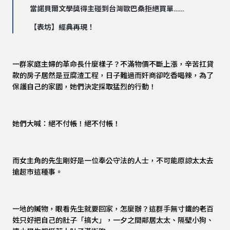
當諾貝爾文學獎得主碰到台灣歐巴桑拒絕買單……
【表坊】經典再現！
一群家庭主婦的革命長什麼樣子？不滿物價不斷上漲，辛苦扛貸
款的房子居然是豆腐渣工程，日子難過而奸商卻吃香喝辣，為了
保護自己的家園，她們決定採取猛烈的行動！
她們大喊：絕不付帳！絕不付帳！
而女主角的先生剛好是一位奉公守法的人士，不可能原諒太太去
搶超市這種事。
一地的贓物，眼看先生就要回家，怎麼辦？這群手無寸鐵的老百
姓只好把自己的肚子「搞大」，一夕之間鄰居太太、隔壁小狗、