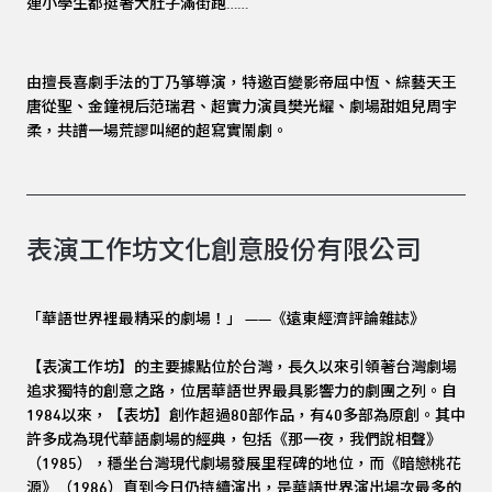
連小學生都挺著大肚子滿街跑……
由擅長喜劇手法的丁乃箏導演，特邀百變影帝屈中恆、綜藝天王
唐從聖、金鐘視后范瑞君、超實力演員樊光耀、劇場甜姐兒周宇
柔，共譜一場荒謬叫絕的超寫實鬧劇。
表演工作坊文化創意股份有限公司
「華語世界裡最精采的劇場！」 ——《遠東經濟評論雜誌》
【表演工作坊】的主要據點位於台灣，長久以來引領著台灣劇場
追求獨特的創意之路，位居華語世界最具影響力的劇團之列。自
1984以來，【表坊】創作超過80部作品，有40多部為原創。其中
許多成為現代華語劇場的經典，包括《那一夜，我們說相聲》
（1985），穩坐台灣現代劇場發展里程碑的地位，而《暗戀桃花
源》（1986）直到今日仍持續演出，是華語世界演出場次最多的