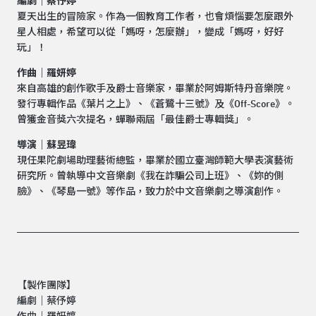
編劇｜蔡伃婷
夏天出生的冒險家。作為一個教育工作者，也會煩惱要怎麼跟外
星人相處，希望可以從「媽呀，怎麼辦」，變成「媽呀，好好
玩」！
作曲｜羅妍婷
來自高雄的創作歌手及爵士音樂家，畢業於阿姆斯特丹音樂院。
發行專輯作品《葉片之上》、《蒼鷺十三號》及《Off-Score》。
曾獲金音獎六次提名，蟬聯兩屆「最佳爵士專輯獎」。
導演｜蘇昱瑋
現任果陀劇場助理藝術總監，畢業於國立臺灣師範大學表演藝術
研究所。曾執導中文音樂劇《我在詐騙公司上班》、《妳的側
臉》、《琴島一號》等作品，致力於中文音樂劇之導演創作。
【製作團隊】
編劇｜蔡伃婷