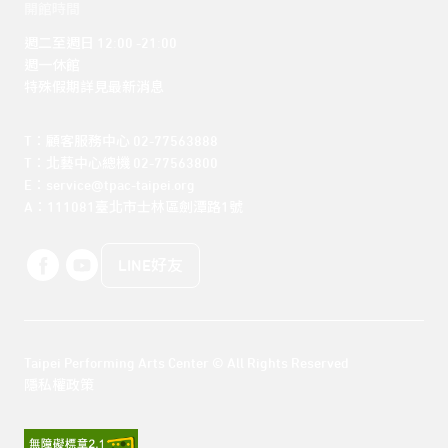
開館時間
週二至週日 12:00 -21:00

週一休館

特殊假期詳見最新消息
T：顧客服務中心 02-77563888 

T：北藝中心總機 02-77563800 

E：service@tpac-taipei.org 

A：111081臺北市士林區劍潭路1號
LINE好友
Taipei Performing Arts Center © All Rights Reserved
隱私權政策