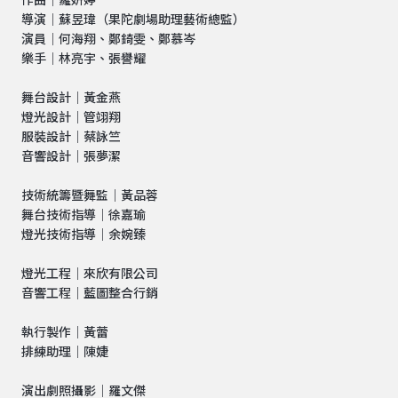
作曲｜羅妍婷
導演｜蘇昱瑋（果陀劇場助理藝術總監）
演員｜何海翔、鄭錡雯、鄭慕岑
樂手｜林亮宇、張譽耀
舞台設計｜黃金燕
燈光設計｜管翊翔
服裝設計｜蔡詠竺
音響設計｜張夢潔
技術統籌暨舞監｜黃品蓉
舞台技術指導｜徐嘉瑜
燈光技術指導｜余婉臻
燈光工程｜來欣有限公司
音響工程｜藍圖整合行銷
執行製作｜黃蕾
排練助理｜陳婕
演出劇照攝影｜羅文傑