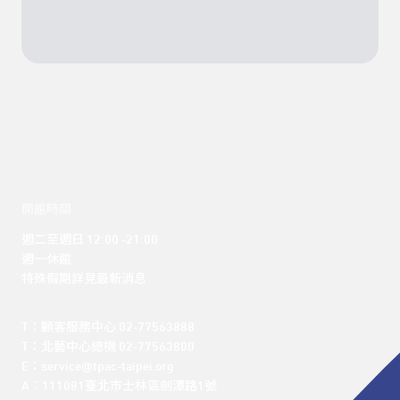
開館時間
週二至週日 12:00 -21:00

週一休館

特殊假期詳見最新消息
T：顧客服務中心 02-77563888 

T：北藝中心總機 02-77563800 

E：service@tpac-taipei.org 

A：111081臺北市士林區劍潭路1號