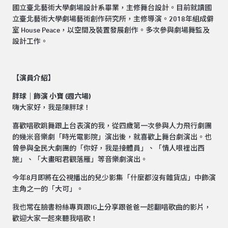
國立臺北藝術大學劇場設計系畢業，主修舞台設計。目前就讀國
立臺北藝術大學劇場藝術創作研究所，主修導演。2018年組成僻
室 House Peace，以空間及裝置發展創作。多次參與劇場舞監及
設計工作。
【演員介紹】
胖球｜飾演 小寶 (週六場)
嗨大家好，我是陳胖球！
喜歡唱歌跳舞跟上台表演的我，從四歲第一次參與人力飛行劇團
的幾米音樂劇「時光電影院」演出後，就喜歡上舞台劇演出。也
曾參與全民大劇團的「你好，我是接體員」、「情人哏裡出西
施」、「大畫昭君觀落雁」等音樂劇演出。
今年8月即將在公視播出的兒少影集「什麼都沒有雜貨店」中飾演
主角之一的「大可」。
我也常在臉書粉絲專頁跟IG上分享跟爸爸一起翻唱歌曲的影片，
歡迎大家一起來聽我唱歌！