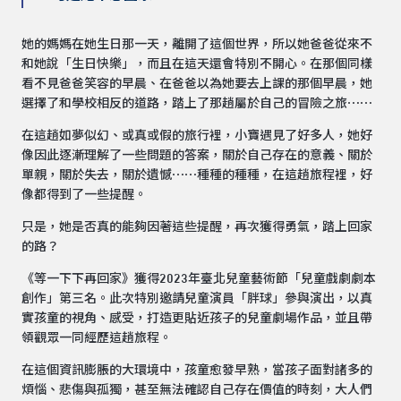
她的媽媽在她生日那一天，離開了這個世界，所以她爸爸從來不
和她說「生日快樂」，而且在這天還會特別不開心。在那個同樣
看不見爸爸笑容的早晨、在爸爸以為她要去上課的那個早晨，她
選擇了和學校相反的道路，踏上了那趟屬於自己的冒險之旅⋯⋯
在這趟如夢似幻、或真或假的旅行裡，小寶遇見了好多人，她好
像因此逐漸理解了一些問題的答案，關於自己存在的意義、關於
單親，關於失去，關於遺憾⋯⋯種種的種種，在這趟旅程裡，好
像都得到了一些提醒。
只是，她是否真的能夠因著這些提醒，再次獲得勇氣，踏上回家
的路？
《等一下下再回家》獲得2023年臺北兒童藝術節「兒童戲劇劇本
創作」第三名。此次特別邀請兒童演員「胖球」參與演出，以真
實孩童的視角、感受，打造更貼近孩子的兒童劇場作品，並且帶
領觀眾一同經歷這趟旅程。
在這個資訊膨脹的大環境中，孩童愈發早熟，當孩子面對諸多的
煩惱、悲傷與孤獨，甚至無法確認自己存在價值的時刻，大人們