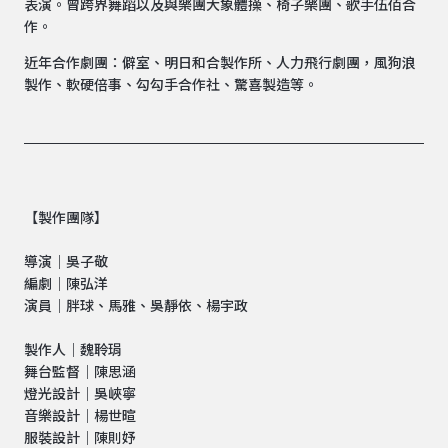
表演。曾跨界舞蹈以及與樂團大象體操、椅子樂團、歌手伍佰合
作。
近年合作劇團：僻室、明日和合製作所、人力飛行劇團，風狗浪
製作、軟硬倍事、勾勾手合作社、驚喜製造等。
【製作團隊】
導演｜吳子敬
編劇｜陳弘洋
演員｜胖球、馬雅、吳靜依、楊宇政
製作人｜魏聆琄
舞台監督｜陳思涵
燈光設計｜吳峽寧
音樂設計｜楊世暄
服裝設計｜陳則妤