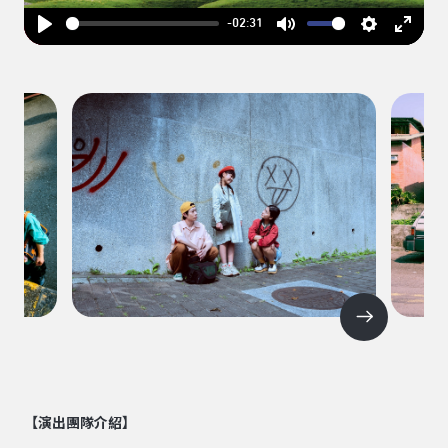
-02:31
Play
Mute
Settings
Enter
fullsc
【演出團隊介紹】