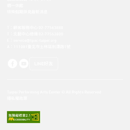
週一休館

特殊假期詳見最新消息
T：顧客服務中心 02-77563888 

T：北藝中心總機 02-77563800 

E：service@tpac-taipei.org 

A：111081臺北市士林區劍潭路1號
LINE好友
Taipei Performing Arts Center © All Rights Reserved
隱私權政策