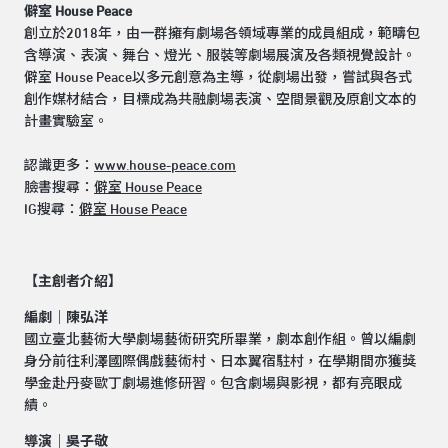
僻室 House Peace
創立於2018年，由一群擁有劇場各領域專業的成員組成，範疇包
含導演、表演、舞台、燈光、服裝等劇場展演及各類視覺設計。
僻室 House Peace以多元創意為主導，從劇場出發，嘗試與各式
創作媒材結合，目標成為共融劇場表演、空間景觀及原創文本的
計畫實驗室。
認識更多：
www.house-peace.com
臉書搜尋：
僻室 House Peace
IG搜尋：
僻室 House Peace
【主創者介紹】
編劇
｜
陳弘洋
國立臺北藝術大學劇場藝術研究所畢業，劇本創作組。曾以編劇
身分前往利澤國際偶戲藝術村、日本翼宿駐村，在學期間亦獲獎
學金赴丹麥歐丁劇場進修研習。包含劇場與影視，都有亮眼成
績。
導演
｜
吳子敬