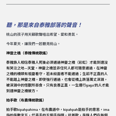
聽，那是來自泰雅部落的聲音！
桃山的孩子用天籟歌聲唱出希望、愛和勇氣。
今年夏天，讓我們一起聽見桃山。
神靈之橋（泰雅傳統歌謠）
泰雅族人相信泰雅人死後必須通過神靈之橋（彩虹）才能到達沒
有哭泣之地—天堂。神靈之橋並非任何人都可隨意通過，在神靈
之橋的橋頭有祖靈看守，若未紋面者不能通過；生前不正直的人
不能踏上神靈之橋，即使強行通過，也會從橋上跌落萬丈深淵，
被深淵中的怪獸所吞食。只有良善正直，一生遵行
gaga’
的人才能
到達神靈之橋彼方。
拍手歌（布農傳統歌謠）
拍手歌
kipahpahima
，在布農語中，
kipahpah
是拍手的意思，
ima
指的是數字五，代表手的五個手指頭，這首歌，是族人們在每個