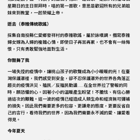
星期日的主日崇拜時，唱的第一首歌，意思是歡迎所有的兄弟姐
妹來到教堂，一起榮耀上帝。
逝去（泰雅傳統歌謠）
採集自南投縣仁愛鄉發祥村的泰雅歌謠，屬於詠嘆調。描寫泰雅
婦女嫁為人婦的複雜心情，即使日子再苦再累，也不會有一絲悔
恨，只有勇敢堅強地面對生活。
你鼓舞了我
一場失控的疫情中，讓桃山孩子的歌聲成為小小暖暖的光！在臺
灣保護罩裡，我們感受到安全，卻不忍保護罩外的世界各角落正
趨炎的疫情洪災、殖民／反殖民動盪……在全世界拉了警報的同
時，願恐懼的心。因著小小的溫暖產生盼望！不膽怯、有信心勝
過這次的艱難。這一波的疫情已經造成人類生命和經濟無可彌補
的損失。因此我們需要更多的包容、更謙卑的態度，更要反省自
己的言行，看待我們的世界，因為我們需要永不滅的愛、讓愛看
得見。
今年夏天