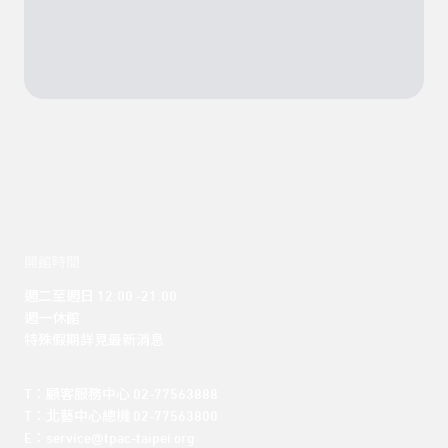
開館時間
週二至週日 12:00 -21:00

週一休館

特殊假期詳見最新消息
T：顧客服務中心 02-77563888 

T：北藝中心總機 02-77563800 

E：service@tpac-taipei.org 
