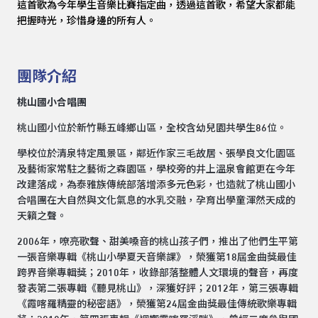
這首歌為今年學生音樂比賽指定曲，透過這首歌，希望大家都能
把握時光，珍惜身邊的所有人。
團隊介紹
桃山國小合唱團
桃山國小位於新竹縣五峰鄉山區，全校含幼兒園共學生86位。
學校位於清泉特定風景區，鄰近作家三毛故居、張學良文化園區
及藝術家常駐之藝術之森園區，學校旁的井上溫泉會館更在今年
改建落成，為泰雅族傳統部落增添多元色彩，也造就了桃山國小
合唱團在大自然與文化氣息的水乳交融，孕育出學童渾然天成的
天籟之聲。
2006年，嘹亮歌聲、甜美嗓音的桃山孩子們，推出了他們生平第
一張音樂專輯《桃山小學夏天音樂課》，榮獲第18屆金曲獎最佳
跨界音樂專輯獎；2010年，收錄部落整體人文環境的聲音，再度
發表第二張專輯《聽見桃山》，深獲好評；2012年，第三張專輯
《霞喀羅精靈的秘密語》，榮獲第24屆金曲獎最佳傳統歌樂專輯