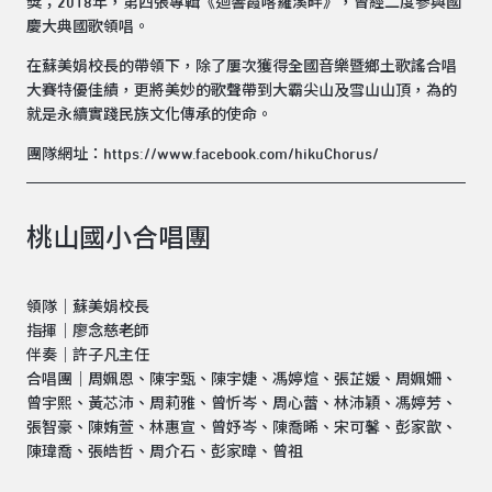
獎；2018年，第四張專輯《迴響霞喀羅溪畔》，曾經二度參與國
慶大典國歌領唱。
在蘇美娟校長的帶領下，除了屢次獲得全國音樂暨鄉土歌謠合唱
大賽特優佳績，更將美妙的歌聲帶到大霸尖山及雪山山頂，為的
就是永續實踐民族文化傳承的使命。
團隊網址：
https://www.facebook.com/hikuChorus/
桃山國小合唱團
領隊｜蘇美娟校長
指揮｜廖念慈老師
伴奏｜許子凡主任
合唱團｜周姵恩、陳宇甄、陳宇婕、馮婷煊、張芷媛、周姵姍、
曾宇熙、黃芯沛、周莉雅、曾忻岑、周心蕾、林沛穎、馮婷芳、
張智豪、陳姷萱、林惠宣、曾妤岑、陳喬晞、宋可馨、彭家歆、
陳瑋喬、張皓哲、周介石、彭家暐、曾祖