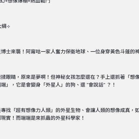
幻⌖想像爆棚⌖熱血戰鬥
大綱⟢
星博士來襲！阿甯咕一家人奮力保衛地球、一位身穿黃色斗蓬的
揉揉眼睛，原來是夢啊！但神秘女孩怎麼還在？手上還抓著「想
端」，它是會變身「外星人」的狗、還 “會說話” ？！
是專找「超有想像力人類」的外星生物、會讓人類的想像成真，
到現實！而端端是來抓蟲的外星科學家！