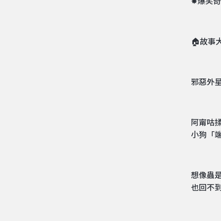
✸爆笑奇
🏠故事
邪惡外
阿甯咕
小狗「端
想像蟲
也回不