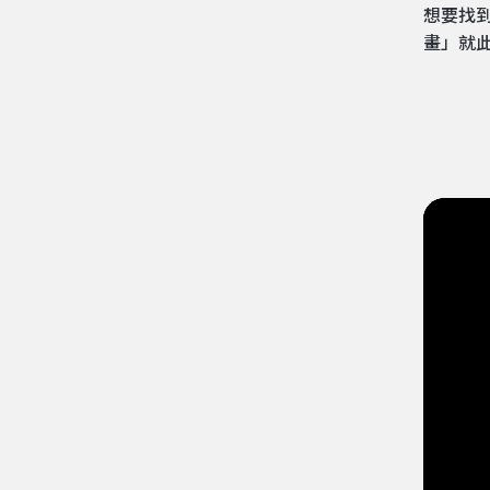
想要找
畫」就