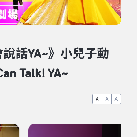
說話YA~》小兒子動
n Talk! YA~
A
A
A