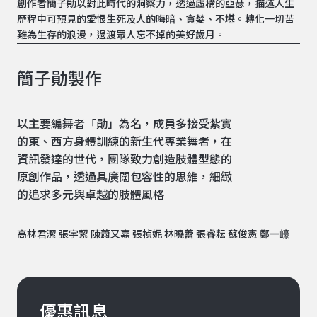
創作者簡子勛以對此時代的洞察力，透過虛構的亞瑟，描述人生
歷程中可預見的愛恨生死及人的晦暗、貪婪、不堪。轉化一切苦
難為生存的浪漫，過渡眾人忘不掉的美好歲月。
簡子勛製作
以主要編舞者「勛」為名，成員多接受紮實
的東、西方身體訓練的新生代專業舞者，在
資訊發達的世代，團隊致力創造肢體型態的
原創作品，透過具廣闊包容性的思維，細緻
的追求多元與卓越的肢體風格
高林君潔 張宇絜 陳蕭又嘉 張楨妮 林曉蕾 張睿耘 蘇俊憲 鄭一㠙
優惠訊息