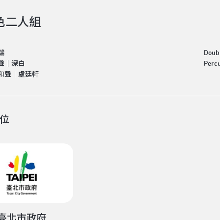
色二人組
端
Dou
聲｜深白
Per
和聲｜盧廷軒
位
臺北市政府