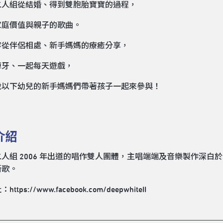
二人組從結婚、得到雙胞胎寶寶的過程，
家庭價值與親子的歌曲。
容從伴侶相處、新手媽媽的療癒分享，
掉牙、一起每天遊戲，
歲以下幼兒的新手媽媽們帶著孩子一起來參與！
介紹
人組 2006 年出道的唱作雙人團體，主唱端端及音樂製作深白於 2
新歌。
址：
https://www.facebook.com/deepwhiteII