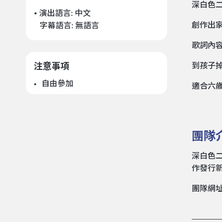
深白色
• 演出語言:
中文
創作出
字幕語言:
無語言
歌詞內
到孩子
注意事項
自由參加
適合六
團隊
深白色二
作發行
團隊網