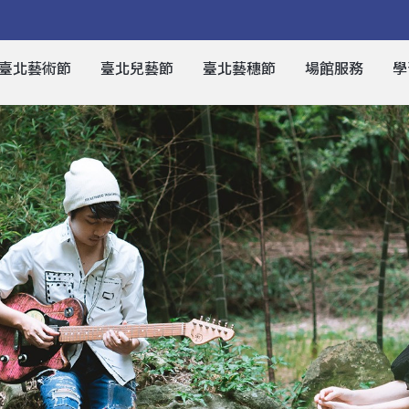
臺北藝術節
臺北兒藝節
臺北藝穗節
場館服務
學